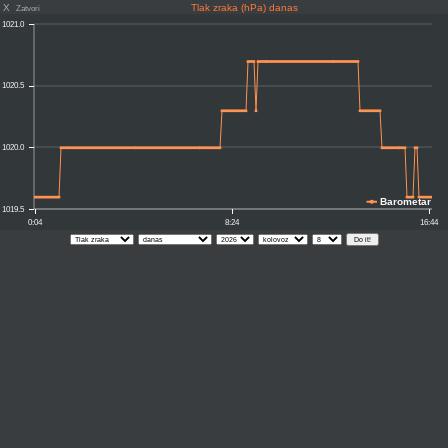
X
Tlak zraka (hPa) danas
Zatvori