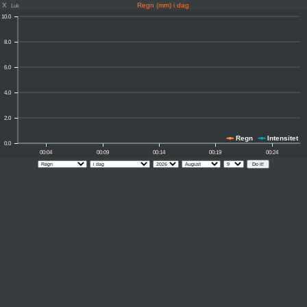
X
Regn (mm) i dag
Luk