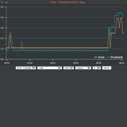
X
Vind - Vindstød (m/s) i dag
Luk