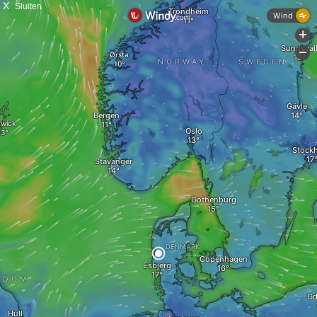
X
Sluiten