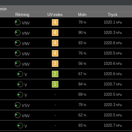
3 min
Riktning
UV-index
Moln
Tryck
4
78
1020.1
%
hPa
VNV
4
90
1020.3
%
hPa
VNV
4
93
1020.6
%
hPa
VNV
4
76
1020.5
%
hPa
VNV
3
56
1020.6
%
hPa
VNV
2
67
1020.6
%
hPa
V
1
84
1020.7
%
hPa
V
-
89
1020.5
%
hPa
V
-
78
1020.3
%
hPa
VSV
-
62
1020.5
%
hPa
VNV
-
93
1020.7
%
hPa
V