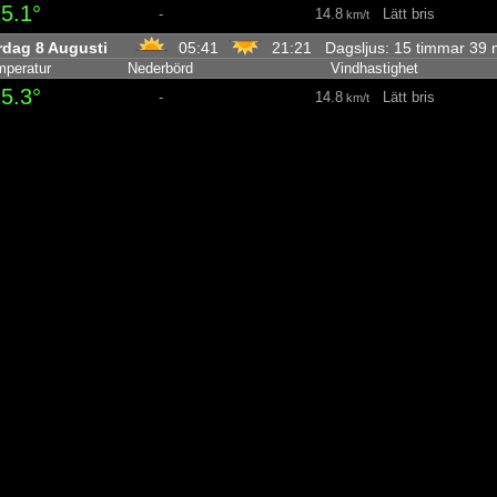
5.1°
-
14.8
Lätt bris
km/t
rdag 8 Augusti
05:41
21:21 Dagsljus: 15 timmar 39
peratur
Nederbörd
Vindhastighet
5.3°
-
14.8
Lätt bris
km/t
5.6°
-
15.1
Lätt bris
km/t
5.7°
-
14.4
Lätt bris
km/t
5.5°
-
13
Lätt vind
km/t
5.2°
-
10.8
Lätt vind
km/t
4.8°
-
7.9
Lätt vind
km/t
4.1°
-
7.2
Lätt luft
km/t
4.1°
-
6.8
Lätt luft
km/t
5.5°
-
7.9
Lätt vind
km/t
7.9°
-
14.4
Lätt bris
km/t
8.9°
-
14.4
Lätt bris
km/t