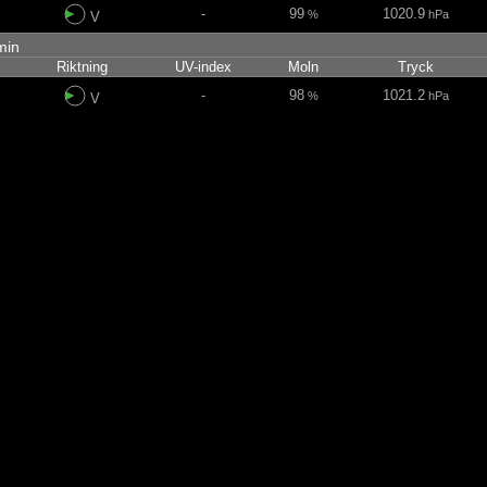
-
99
1020.9
%
hPa
V
 min
Riktning
UV-index
Moln
Tryck
-
98
1021.2
%
hPa
V
-
97
1021.4
%
hPa
V
-
95
1021.4
%
hPa
V
-
92
1021.4
%
hPa
V
-
80
1021.2
%
hPa
V
-
72
1021.1
%
hPa
VSV
-
80
1021.2
%
hPa
SV
-
60
1021.4
%
hPa
SSV
-
67
1021.6
%
hPa
SV
1
73
1021.8
%
hPa
VSV
2
56
1021.9
%
hPa
VSV