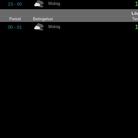
1
Molnig
23 - 00
Lö
Period
Betingelser
Tem
1
Molnig
00 - 01
1
Molnig
01 - 02
1
Molnig
02 - 03
1
Molnig
03 - 04
1
Delvis molnigt
04 - 05
1
Delvis molnigt
05 - 06
1
Delvis molnigt
06 - 07
1
Delvis molnigt
07 - 08
1
Delvis molnigt
08 - 09
1
Delvis molnigt
09 - 10
1
Delvis molnigt
10 - 11