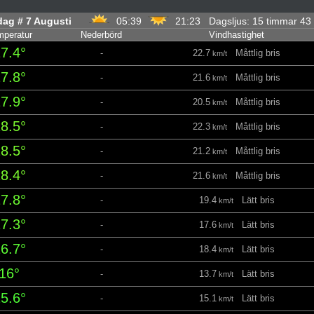
ag ​​# 7 Augusti
05:39
21:23 Dagsljus: 15 timmar 4
peratur
Nederbörd
Vindhastighet
7.4°
-
22.7
Måttlig bris
km/t
7.8°
-
21.6
Måttlig bris
km/t
7.9°
-
20.5
Måttlig bris
km/t
8.5°
-
22.3
Måttlig bris
km/t
8.5°
-
21.2
Måttlig bris
km/t
8.4°
-
21.6
Måttlig bris
km/t
7.8°
-
19.4
Lätt bris
km/t
7.3°
-
17.6
Lätt bris
km/t
6.7°
-
18.4
Lätt bris
km/t
16°
-
13.7
Lätt bris
km/t
5.6°
-
15.1
Lätt bris
km/t