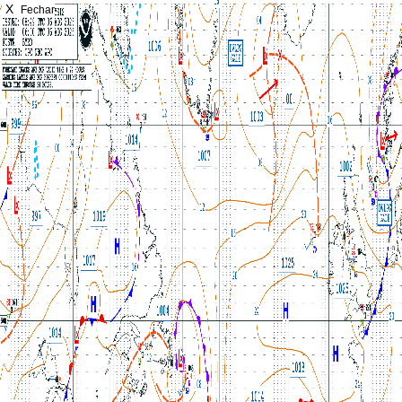
X
Fechar