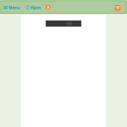
X
Menu
Hjem
°F