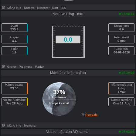
Måne info
- Nordlys
- Meteorer
- Kort
- ISS
Nedbør i dag - mm
07:08:11
2026
Sidste time
239.6
0.0
August
Intensitet/t
0.0
4.4
0.000
I går
Last rain
1.6
06-08-2026
Grafer
- Prognose
- Radar
Månefase information
07:10:05
Måneopgang
Månenedgang
23:34
I dag
37%
17:40
Luminans
Næste fuldmåne
Næste nymåne
Tredje kvartal
Fre 28 Aug
Ons 12 Aug
Perseids
Måne info
- Meteorer
Vores Luftdaten AQ sensor
07:02:01