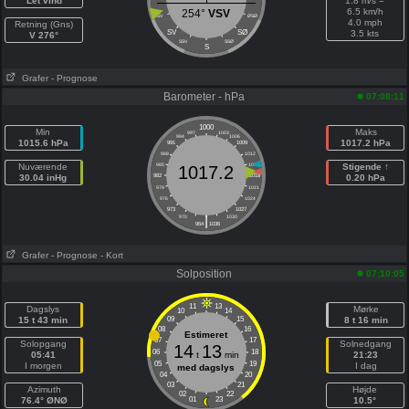
Let vind
1.8 m/s =
6.5 km/h
254°
VSV
VSV
ØSØ
4.0 mph
Retning (Gns)
SV
SØ
3.5 kts
V 276°
SSV
SSØ
S
Grafer
- Prognose
Barometer - hPa
07:08:11
1000
Min
Maks
997
1003
994
1006
1015.6 hPa
1017.2 hPa
991
1009
988
1012
Nuværende
985
1015
Stigende ↑
1017.2
30.04 inHg
982
1018
0.20 hPa
979
1021
976
1024
973
1027
|
970
1030
964
1036
Grafer
- Prognose
- Kort
Solposition
07:10:05
11
13
Dagslys
Mørke
10
14
15 t 43 min
09
15
8 t 16 min
08
16
Estimeret
07
17
Solopgang
Solnedgang
14
13
06
18
05:41
t
min
21:23
05
19
I morgen
I dag
med dagslys
04
20
03
21
Azimuth
Højde
02
22
76.4° ØNØ
01
23
10.5°