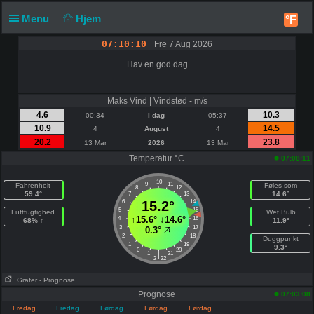
Menu
Hjem
°F
07:10:10
Fre 7 Aug 2026
Hav en god dag
Maks Vind | Vindstød - m/s
4.6
10.3
00:34
I dag
05:37
10.9
14.5
4
August
4
20.2
23.8
13 Mar
2026
13 Mar
Temperatur °C
07:08:11
10
9
11
Fahrenheit
Føles som
8
12
59.4°
14.6°
7
13
6
15.2°
14
5
15
Luftfugtighed
Wet Bulb
↑
15.6°
↓
14.6°
4
16
68% ↑
11.9°
3
17
0.3°
2
18
Duggpunkt
1
19
9.3°
0
20
|
-1
21
-2
22
Grafer
- Prognose
Prognose
07:03:08
Fredag
Fredag
Lørdag
Lørdag
Lørdag