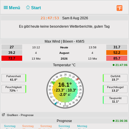
Menü
Start
°F
21:47:53
Sam 8 Aug 2026
Es gibt heute keine besonderen Wetterberichte, guten Tag
Max Wind | Böeen - KM/S
27
31.7
10:12
Heute
13:58
39.2
52.2
4
August
4
72.7
85.7
13 Mrz
2026
13 Mrz
Temperatur °C
21:47:06
20
19
21
Fahrenheit
Gefühlt
18
22
61.0°
15.7°
17
23
16
16.1°
24
15
25
Feuchtigkeit
Feuchtkugel
↑
23.3°
↓
10.3°
14
26
72% ↑
13.2°
13
27
-2.0°
12
28
Taupunkt
11
29
11.1°
10
30
|
9
31
8
32
Grafiken
- Prognose
Prognose
21:36:36
Sonntag
Sonntag
Sonntag
Sonntag
Montag