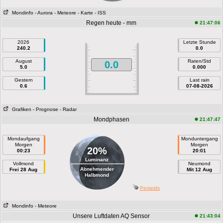
Mondinfo
- Aurora
- Meteore
- Karte
- ISS
Regen heute - mm
21:47:06
2026
Letzte Stunde
240.2
0.0
August
Raten/Std
0.0
5.0
0.000
Gestern
Last rain
0.6
07-08-2026
Grafiken
- Prognose
- Radar
Mondphasen
21:47:47
Mondaufgang
Monduntergang
Morgen
Morgen
20%
00:23
20:01
Luminanz
Vollmond
Neumond
Abnehmender
Frei 28 Aug
Mit 12 Aug
Halbmond
Perseids
Mondinfo
- Meteore
Unsere Luftdaten AQ Sensor
21:43:04