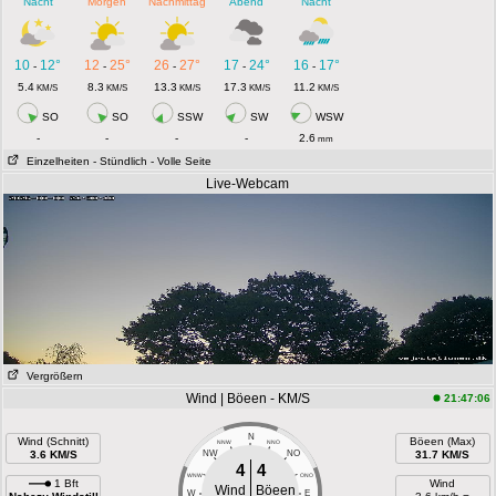
Nacht
Morgen
Nachmittag
Abend
Nacht
10
12°
12
25°
26
27°
17
24°
16
17°
-
-
-
-
-
5.4
8.3
13.3
17.3
11.2
KM/S
KM/S
KM/S
KM/S
KM/S
SO
SO
SSW
SW
WSW
-
-
-
-
2.6
mm
Einzelheiten
- Stündlich
- Volle Seite
Live-Webcam
Vergrößern
Wind | Böeen - KM/S
21:47:06
N
Wind (Schnitt)
Böeen (Max)
NNW
NNO
3.6 KM/S
NW
NO
31.7 KM/S
4
4
WNW
ONO
1 Bft
Wind
Wind
Böeen
W
E