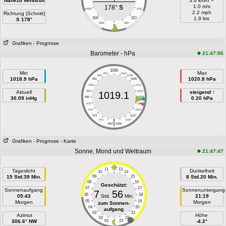
Nahezu Windstill
3.6 km/h =
1.0 m/s
178°
S
WSW
OSO
2.2 mph
Richtung (Schnitt)
SW
SO
1.9 kts
S 178°
SSW
SSO
S
Grafiken
- Prognose
Barometer - hPa
21:47:06
1000
Min
Max
997
1003
994
1006
1018.9 hPa
1020.8 hPa
991
1009
988
1012
Aktuell
985
1015
steigend ↑
1019.1
30.09 inHg
982
1018
0.20 hPa
979
1021
976
1024
973
1027
|
970
1030
964
1036
Grafiken
- Prognose
- Karte
Sonne, Mond und Weltraum
21:47:47
11
13
Tageslicht
Dunkelheit
10
14
15 Std.39 Min.
09
15
8 Std.20 Min.
08
16
Geschätzt:
07
17
Sonnenaufgang
Sonnenuntergang
7
56
06
18
05:43
Std.
Min.
21:19
05
19
Morgen
Morgen
zum Sonnen-
04
20
aufgang
03
21
Azimut
Höhe
02
22
306.6° NW
01
23
-4.2°