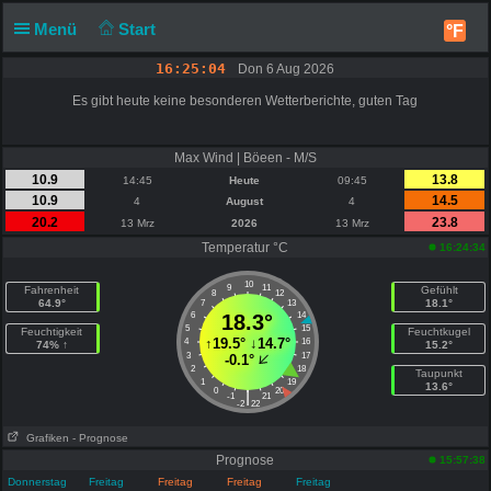
Menü
Start
°F
16:25:04
Don 6 Aug 2026
Es gibt heute keine besonderen Wetterberichte, guten Tag
Max Wind | Böeen - M/S
10.9
13.8
14:45
Heute
09:45
10.9
14.5
4
August
4
20.2
23.8
13 Mrz
2026
13 Mrz
Temperatur °C
16:24:34
10
9
11
Fahrenheit
Gefühlt
8
12
64.9°
18.1°
7
13
6
18.3°
14
5
15
Feuchtigkeit
Feuchtkugel
↑
19.5°
↓
14.7°
4
16
74% ↑
15.2°
3
17
-0.1°
2
18
Taupunkt
1
19
13.6°
0
20
|
-1
21
-2
22
Grafiken
- Prognose
Prognose
15:57:38
Donnerstag
Freitag
Freitag
Freitag
Freitag