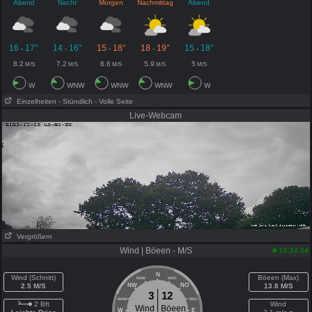
Abend
Nacht
Morgen
Nachmittag
Abend
16
17°
14
16°
15
18°
18
19°
15
18°
-
-
-
-
-
8.2
7.2
6.6
5.9
5
M/S
M/S
M/S
M/S
M/S
W
WNW
WNW
WNW
W
Einzelheiten
- Stündlich
- Volle Seite
Live-Webcam
Vergrößern
Wind | Böeen - M/S
16:24:34
N
Wind (Schnitt)
Böeen (Max)
NNW
NNO
2.5 M/S
NW
NO
13.8 M/S
3
12
WNW
ONO
2 Bft
Wind
Wind
Böeen
W
E