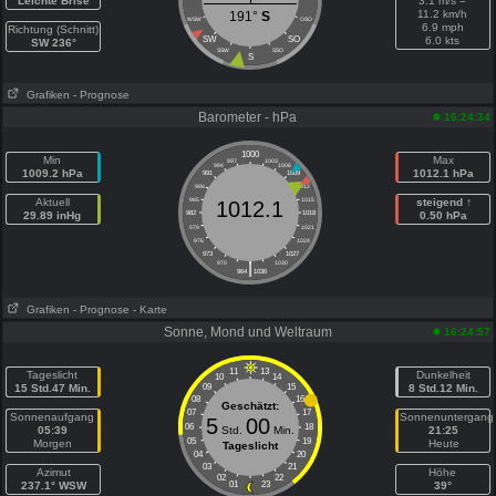
Leichte Brise
3.1 m/s =
11.2 km/h
191°
S
WSW
OSO
6.9 mph
Richtung (Schnitt)
SW
SO
6.0 kts
SW 236°
SSW
SSO
S
Grafiken
- Prognose
Barometer - hPa
16:24:34
1000
Min
Max
997
1003
994
1006
1009.2 hPa
1012.1 hPa
991
1009
988
1012
Aktuell
985
1015
steigend ↑
1012.1
29.89 inHg
982
1018
0.50 hPa
979
1021
976
1024
973
1027
|
970
1030
964
1036
Grafiken
- Prognose
- Karte
Sonne, Mond und Weltraum
16:24:57
11
13
Tageslicht
Dunkelheit
10
14
15 Std.47 Min.
09
15
8 Std.12 Min.
08
16
Geschätzt:
07
17
Sonnenaufgang
Sonnenuntergang
5
00
06
18
05:39
Std.
Min.
21:25
05
19
Morgen
Heute
Tageslicht
04
20
03
21
Azimut
Höhe
02
22
237.1° WSW
01
23
39°