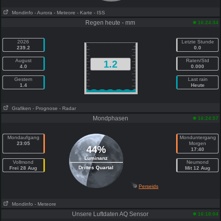
Mondinfo
- Aurora
- Meteore
- Karte
- ISS
Regen heute - mm
16:24:34
2026
Letzte Stunde
239.2
0.0
August
Raten/Std
1.2
4.0
0.000
Gestern
Last rain
1.4
Heute
Grafiken
- Prognose
- Radar
Mondphasen
16:24:57
Mondaufgang
Monduntergang
23:05
Morgen
44%
17:40
Luminanz
Vollmond
Neumond
Drittes Quartal
Frei 28 Aug
Mit 12 Aug
Perseids
Mondinfo
- Meteore
Unsere Luftdaten AQ Sensor
16:18:04