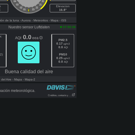
04
20
03
21
h
Elevacion
02
22
E
01
23
16.8°
ón de la luna
- Aurora
- Meteoritos
- Mapa
- ISS
Nuestro sensor Luftdaten
07:50:36
0.0
n:
AQI:
eea
PM2.5
8
0.17
ug/m3
0.0
AQI
2)
PM10
0.25
ug/m3
0.0
AQI
Buena calidad del aire
del Aire
- Mapa
- Mapa-2
mación meteorológica.
Créditos, contacto y . . .