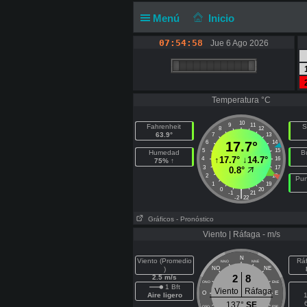
Menú
Inicio
07:54:59
Jue 6 Ago 2026
Temperatura °C
10
9
11
Fahrenheit
S
8
12
63.9°
7
13
6
17.7°
14
5
15
Humedad
B
↑
17.7°
↓
14.7°
4
16
75% ↑
3
17
0.8°
2
18
Pun
1
19
0
20
|
-1
21
-2
22
Gráficos
- Pronóstico
Viento | Ráfaga - m/s
N
Viento (Promedio
Rá
NNO
NNE
)
NO
NE
2
8
2.5 m/s
ONO
ENE
1 Bft
Viento
Ráfaga
O
E
Aire ligero
1
137°
SE
OSO
ESE