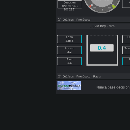
Direccion
SO
SE
(Promedio )
SSO
SSE
SO 225°
S
Gráficos
- Pronóstico
Lluvia hoy - mm
2026
U
238.4
0.4
Agosto
Tasa
3.2
Ayer
1.4
Gráficos
- Pronóstico
- Radar
Nunca base decisione