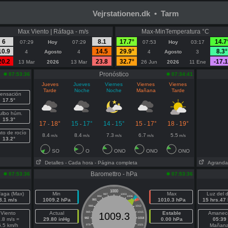
Vejrstationen.dk • Tarm
Max Viento | Ráfaga - m/s
Max-MinTemperatura °C
6
8.1
17.7°
14.7
07:29
Hoy
07:29
07:53
Hoy
03:17
10.9
14.5
29.9°
8.3°
4
Agosto
4
4
Agosto
3
20.2
23.8
32.7°
-17.1
13 Mar
2026
13 Mar
26 Jun
2026
11 Ene
Pronóstico
07:53:36
07:34:41
Jueves
Jueves
Viernes
Viernes
Viernes
Tarde
Noche
Noche
Mañana
Tarde
ensación
17.5°
ulbo húm.
15.3°
17
18°
15
17°
14
15°
15
17°
18
19°
-
-
-
-
-
to de rocío
8.4
8.4
7.3
6.7
5.5
m/s
m/s
m/s
m/s
m/s
13.2°
SO
O
ONO
ONO
ONO
Detalles
- Cada hora
- Página completa
Agranda
Baromettro - hPa
07:53:36
07:53:36
1000
faga (Max)
Min
Max
Luz del d
997
1003
994
1006
8.1 m/s
1009.2 hPa
1010.3 hPa
15 hrs.47
991
1009
988
1012
Viento
Actual
985
1015
Estable
Amanec
1009.3
.8 m/s =
29.80 inHg
982
1018
0.00 hPa
05:39
6.5 km/h
Mañan
979
1021