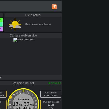
°F
Cielo actual
°
Parcialmente nublado
°
Cámara web en vivo
r
Posición del sol
07:54:53
11
13
ia
Oscuridad
10
14
 Min
09
15
8 hrs.12 Min
08
16
Estimada
07
17
e
Puesta de sol
13
30
06
18
hrs.
Min
21:25
05
19
a
Hoy
de luz del día