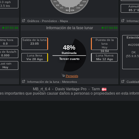
4.0 mph
976
1024
3.5 kts
973
1027
Azimut
|
970
1030
85.1° 
964
1036
Gráficos
- Pronóstico
- Mapa
Informaci
Información de la fase lunar
07:53:36
07:54:53
Estació
ltima hora
Salida de la luna
Puesta de la
0.0
23:05
luna
#4209
48%
Hoy
16:04
 de lluvia/h
DK
Iluminada
0.000
Luna llena
Luna Nueva
(55.9,8.5
Tercer cuarto
Vie 28 Ago
Mie 12 Ago
Last rain
Hoy
Perseids
Información de la luna
- Meteoritos
Cualidad 
MB_rt_6.4 - Davis Vantage Pro - Tarm
s importantes que puedan causar daños a personas o propiedades en esta infor