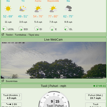
Ilta
Yö
Aamu
Iltapäivällä
Ilta
52
69°
49
51°
54
76°
77
80°
62
75°
-
-
-
-
-
11
3.6
5.4
7.8
9.8
mph
mph
mph
mph
mph
LESL
EEI
EI
E
EL
Tiedot
- Tuntitaksa
- Täysi sivu
Live WebCam
Suurentaa
Tuuli | Puhuri - mph
17:05:11
P
Tuuli (Keskim. )
Puhuri (Mak.)
PPL
PPI
4.9 mph
PL
PI
19.7 mph
9
15
LPL
IPI
3 Bft
Tuuli
Tuuli
Puhuri
L
E