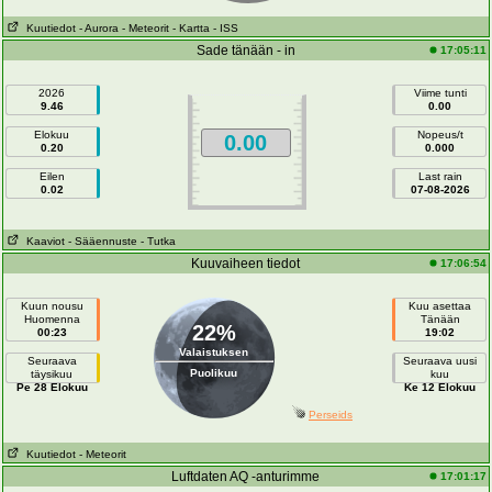
Kuutiedot
- Aurora
- Meteorit
- Kartta
- ISS
Sade tänään - in
17:05:11
2026
Viime tunti
9.46
0.00
Elokuu
Nopeus/t
0.00
0.20
0.000
Eilen
Last rain
0.02
07-08-2026
Kaaviot
- Sääennuste
- Tutka
Kuuvaiheen tiedot
17:06:54
Kuun nousu
Kuu asettaa
Huomenna
Tänään
22%
00:23
19:02
Valaistuksen
Seuraava
Seuraava uusi
Puolikuu
täysikuu
kuu
Pe 28 Elokuu
Ke 12 Elokuu
Perseids
Kuutiedot
- Meteorit
Luftdaten AQ -anturimme
17:01:17