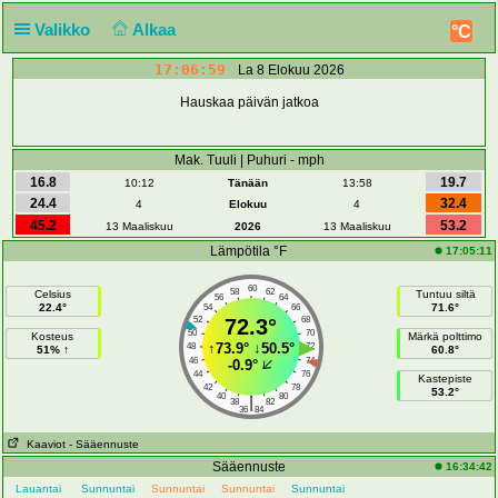
Valikko
Alkaa
°C
17:06:59
La 8 Elokuu 2026
Hauskaa päivän jatkoa
Mak. Tuuli | Puhuri - mph
16.8
19.7
10:12
Tänään
13:58
24.4
32.4
4
Elokuu
4
45.2
53.2
13 Maaliskuu
2026
13 Maaliskuu
Lämpötila °F
17:05:11
60
58
62
Celsius
Tuntuu siltä
56
64
22.4°
71.6°
54
66
52
72.3°
68
50
70
Kosteus
Märkä polttimo
↑
73.9°
↓
50.5°
48
72
51% ↑
60.8°
46
74
-0.9°
44
76
Kastepiste
42
78
53.2°
40
80
|
38
82
36
84
Kaaviot
- Sääennuste
Sääennuste
16:34:42
Lauantai
Sunnuntai
Sunnuntai
Sunnuntai
Sunnuntai