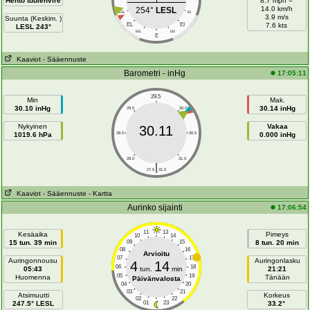
Hento tuulenvire
8.7 mph =
14.0 km/h
254°
LESL
LESL
IEI
3.9 m/s
Suunta (Keskim. )
EL
EI
7.6 kts
LESL 243°
EEL
EEI
E
Kaaviot
- Sääennuste
Barometri - inHg
17:05:11
29.5
Min
Mak.
30.10 inHg
30.14 inHg
29.0
30.0
Nykyinen
Vakaa
30.11
1019.6 hPa
28.5
30.5
0.000 inHg
28.0
31.0
|
27.5
31.5
Kaaviot
- Sääennuste
- Kartta
Aurinko sijainti
17:06:54
11
13
Kesäaika
Pimeys
10
14
15 tun. 39 min
09
15
8 tun. 20 min
08
16
Arvioitu
07
17
Auringonnousu
Auringonlasku
4
14
06
18
05:43
tun.
min
21:21
05
19
Huomenna
Tänään
Päivänvalosta
04
20
03
21
Atsimuutti
Korkeus
02
22
247.5° LESL
01
23
33.2°