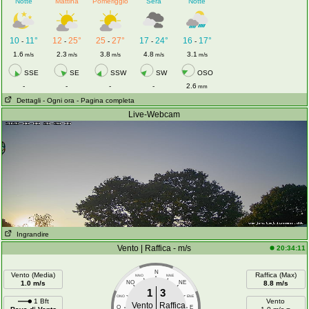
Notte
Mattina
Pomeriggio
Sera
Notte
10
11°
12
25°
25
27°
17
24°
16
17°
-
-
-
-
-
1.6
2.3
3.8
4.8
3.1
m/s
m/s
m/s
m/s
m/s
SSE
SE
SSW
SW
OSO
-
-
-
-
2.6
mm
Dettagli
- Ogni ora
- Pagina completa
Live-Webcam
Ingrandire
Vento | Raffica - m/s
20:34:11
N
Vento (Media)
Raffica (Max)
NNO
NNE
1.0 m/s
NO
NE
8.8 m/s
1
3
ONO
ENE
1 Bft
Vento
Vento
Raffica
O
E