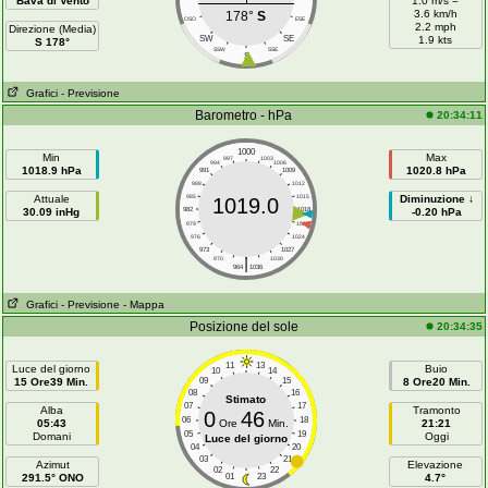
Bava di Vento
1.0 m/s =
3.6 km/h
178°
S
OSO
ESE
2.2 mph
Direzione (Media)
SW
SE
1.9 kts
S 178°
SSW
SSE
S
Grafici
- Previsione
Barometro - hPa
20:34:11
1000
Min
Max
997
1003
994
1006
1018.9 hPa
1020.8 hPa
991
1009
988
1012
Attuale
985
1015
Diminuzione ↓
1019.0
30.09 inHg
982
1018
-0.20 hPa
979
1021
976
1024
973
1027
|
970
1030
964
1036
Grafici
- Previsione
- Mappa
Posizione del sole
20:34:35
11
13
Luce del giorno
Buio
10
14
15 Ore39 Min.
09
15
8 Ore20 Min.
08
16
Stimato
07
17
Alba
Tramonto
0
46
06
18
05:43
Ore
Min.
21:21
05
19
Domani
Oggi
Luce del giorno
04
20
03
21
Azimut
Elevazione
02
22
291.5° ONO
01
23
4.7°