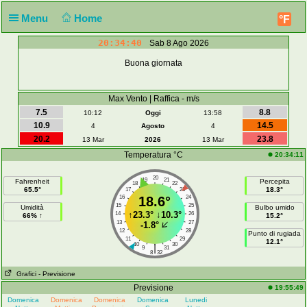
Menu
Home
°F
20:34:40
Sab 8 Ago 2026
Buona giornata
Max Vento | Raffica - m/s
7.5
8.8
10:12
Oggi
13:58
10.9
14.5
4
Agosto
4
20.2
23.8
13 Mar
2026
13 Mar
Temperatura °C
20:34:11
20
19
21
Fahrenheit
Percepita
18
22
65.5°
18.3°
17
23
16
18.6°
24
15
25
Umidità
Bulbo umido
↑
23.3°
↓
10.3°
14
26
66% ↑
15.2°
13
27
-1.8°
12
28
Punto di rugiada
11
29
12.1°
10
30
|
9
31
8
32
Grafici
- Previsione
Previsione
19:55:49
Domenica
Domenica
Domenica
Domenica
Lunedi