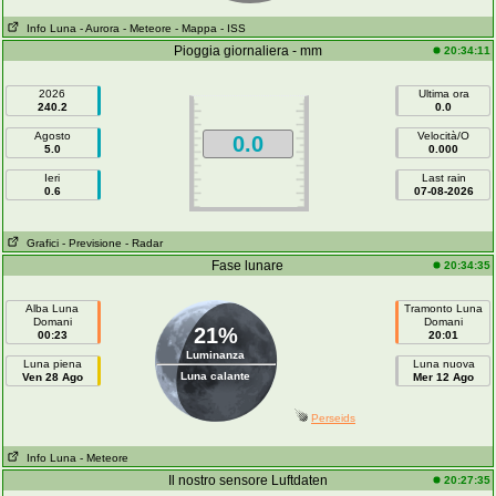
Info Luna
- Aurora
- Meteore
- Mappa
- ISS
Pioggia giornaliera - mm
20:34:11
2026
Ultima ora
240.2
0.0
Agosto
Velocità/O
0.0
5.0
0.000
Ieri
Last rain
0.6
07-08-2026
Grafici
- Previsione
- Radar
Fase lunare
20:34:35
Alba Luna
Tramonto Luna
Domani
Domani
21%
00:23
20:01
Luminanza
Luna piena
Luna nuova
Luna calante
Ven 28 Ago
Mer 12 Ago
Perseids
Info Luna
- Meteore
Il nostro sensore Luftdaten
20:27:35