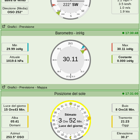
Bava di Vento
2.2 mph =
3.5 km/h
222°
SW
OSO
ESE
1.0 m/s
Direzione (Media)
SW
SE
1.9 kts
OSO 252°
SSW
SSE
S
Grafici
- Previsione
Barometro - inHg
17:30:48
29.5
Min
Max
29.99 inHg
30.11 inHg
29.0
30.0
Attuale
Costante
30.11
1019.6 hPa
28.5
30.5
0.000 inHg
28.0
31.0
|
27.5
31.5
Grafici
- Previsione
- Mappa
Posizione del sole
17:31:00
11
13
Luce del giorno
Buio
10
14
15 Ore43 Min.
09
15
8 Ore16 Min.
08
16
Stimato
07
17
Alba
Tramonto
3
52
06
18
05:41
Ore
Min.
21:23
05
19
Domani
Oggi
Luce del giorno
04
20
03
21
Azimut
Elevazione
02
22
253.5° OSO
01
23
30.2°