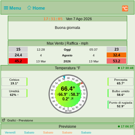
Menu
Home
°C
17:31:05
Ven 7 Ago 2026
Buona giornata
Max Vento | Raffica - mph
15
23
12:28
Oggi
05:37
24.4
32.4
4
Agosto
4
45.2
53.2
13 Mar
2026
13 Mar
Temperatura °F
17:30:48
60
58
62
Celsius
Percepita
56
64
19.1°
65.7°
54
66
52
66.4°
68
50
70
Umidità
Bulbo umido
↑
66.9°
↓
58.3°
48
72
62% ↑
58.6°
46
74
0.2°
44
76
Punto di rugiada
42
78
52.9°
40
80
|
38
82
36
84
Grafici
- Previsione
Previsione
17:06:37
Venerdì
Sabato
Sabato
Sabato
Sabato