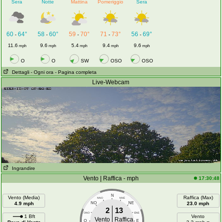
Sera
Notte
Mattina
Pomeriggio
Sera
60
64°
58
60°
59
70°
71
73°
56
69°
-
-
-
-
-
11.6
9.6
5.4
9.4
9.6
mph
mph
mph
mph
mph
O
O
SW
OSO
OSO
Dettagli
- Ogni ora
- Pagina completa
Live-Webcam
Ingrandire
Vento | Raffica - mph
17:30:48
N
Vento (Media)
Raffica (Max)
NNO
NNE
4.9 mph
NO
NE
23.0 mph
2
13
ONO
ENE
1 Bft
Vento
Vento
Raffica
O
E