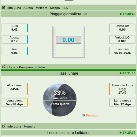
Info Luna
- Aurora
- Meteore
- Mappa
- ISS
Pioggia giornaliera - in
17:30:48
2026
Ultima ora
9.43
0.00
Agosto
Velocità/O
0.00
0.17
0.000
Ieri
Last rain
0.06
06-08-2026
Grafici
- Previsione
- Radar
Fase lunare
17:31:00
Alba Luna
Tramonto Luna
23:34
Oggi
33%
17:40
Luminanza
Luna piena
Luna nuova
Ultimo quarto
Ven 28 Ago
Mer 12 Ago
Perseids
Info Luna
- Meteore
Il nostro sensore Luftdaten
17:25:57