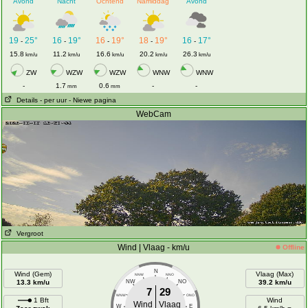
Avond
Nacht
Ochtend
Namiddag
Avond
19
25°
16
19°
16
19°
18
19°
16
17°
-
-
-
-
-
15.8
11.2
16.6
20.2
26.3
km/u
km/u
km/u
km/u
km/u
ZW
WZW
WZW
WNW
WNW
-
1.7
0.6
-
-
mm
mm
Details
- per uur
- Niewe pagina
WebCam
Vergroot
Wind | Vlaag - km/u
Offline
N
Wind (Gem)
Vlaag (Max)
NNW
NNO
13.3 km/u
NW
NO
39.2 km/u
7
29
WNW
ONO
1 Bft
Wind
Wind
Vlaag
W
E