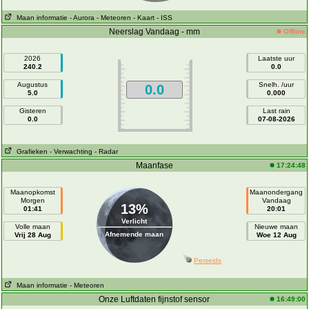
Maan informatie
- Aurora
- Meteoren
- Kaart
- ISS
Neerslag Vandaag - mm
Offline
2026
Laatste uur
240.2
0.0
Augustus
Snelh. /uur
0.0
5.0
0.000
Gisteren
Last rain
0.0
07-08-2026
Grafieken
- Verwachting
- Radar
Maanfase
17:24:48
Maanopkomst
Maanondergang
Morgen
Vandaag
13%
01:41
20:01
Verlicht
Volle maan
Nieuwe maan
Afnemende maan
Vrij 28 Aug
Woe 12 Aug
Perseids
Maan informatie
- Meteoren
Onze Luftdaten fijnstof sensor
16:49:00