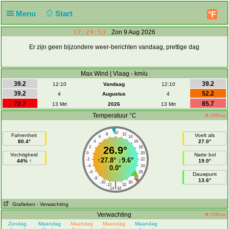
Menu
Start
°F
17:24:53
Zon 9 Aug 2026
Er zijn geen bijzondere weer-berichten vandaag, prettige dag
Max Wind | Vlaag - km/u
39.2
39.2
12:10
Vandaag
12:10
39.2
52.2
4
Augustus
4
72.7
85.7
13 Mrt
2026
13 Mrt
Temperatuur °C
Offline
10
8
12
Fahrenheit
Voelt als
6
14
80.4°
27.0°
4
16
2
26.9°
18
0
20
Vochtigheid
Natte bol
↑
27.8°
↓
9.6°
-2
22
44% ↑
19.0°
-4
24
0.0°
-6
26
Dauwpunt
-8
28
13.6°
-10
30
|
-12
32
-14
34
Grafieken
- Verwachting
Verwachting
Offline
Zondag
Maandag
Maandag
Maandag
Maandag