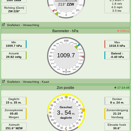
Zeer zwak
6.5 km/h =
1.8 m/s
213°
ZZW
WZW
OZO
4.0 mph
Richting (Gem)
ZW
ZO
3.5 kts
ZW 228°
ZZW
ZZO
Z
Grafieken
- Verwachting
Barometer - hPa
Offline
1000
Min
Max
997
1003
994
1006
1009.7 hPa
1018.5 hPa
991
1009
988
1012
Actuele
985
1015
Dalend ↓
1009.7
29.82 inHg
982
1018
-0.40 hPa
979
1021
976
1024
973
1027
|
970
1030
964
1036
Grafieken
- Verwachting
- Kaart
Zon positie
17:24:48
11
13
Daglicht
Donker
10
14
15 u. 35 m.
09
15
8 u. 24 m.
08
16
Geschat:
07
17
Zonsopkomst
Zonsondergang
3
54
06
18
05:45
u.
m.
21:19
05
19
Morgen
Vandaag
daglicht
04
20
03
21
Azimuth
Elevatie hoek
02
22
251.6° WZW
01
23
30.6°