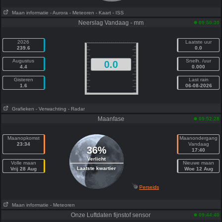
Maan informatie
- Aurora
- Meteoren
- Kaart
- ISS
Neerslag Vandaag - mm
09:50:30
2026
Laatste uur
239.6
0.0
Augustus
Snelh. /uur
0.0
4.4
0.000
Gisteren
Last rain
1.6
06-08-2026
Grafieken
- Verwachting
- Radar
Maanfase
09:52:28
Maanopkomst
Maanondergang
23:34
Vandaag
36%
17:40
Verlicht
Volle maan
Nieuwe maan
Laatste kwartier
Vrij 28 Aug
Woe 12 Aug
Perseids
Maan informatie
- Meteoren
Onze Luftdaten fijnstof sensor
09:44:40