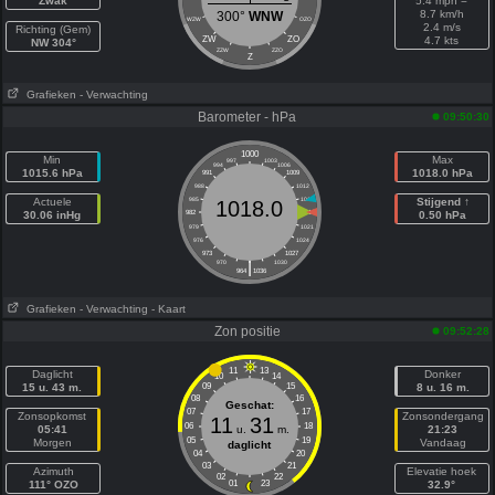
Zwak
5.4 mph =
8.7 km/h
300°
WNW
WZW
OZO
2.4 m/s
Richting (Gem)
ZW
ZO
4.7 kts
NW 304°
ZZW
ZZO
Z
Grafieken
- Verwachting
Barometer - hPa
09:50:30
1000
Min
Max
997
1003
994
1006
1015.6 hPa
1018.0 hPa
991
1009
988
1012
Actuele
985
1015
Stijgend ↑
1018.0
30.06 inHg
982
1018
0.50 hPa
979
1021
976
1024
973
1027
|
970
1030
964
1036
Grafieken
- Verwachting
- Kaart
Zon positie
09:52:28
11
13
Daglicht
Donker
10
14
15 u. 43 m.
09
15
8 u. 16 m.
08
16
Geschat:
07
17
Zonsopkomst
Zonsondergang
11
31
06
18
05:41
u.
m.
21:23
05
19
Morgen
Vandaag
daglicht
04
20
03
21
Azimuth
Elevatie hoek
02
22
111° OZO
01
23
32.9°