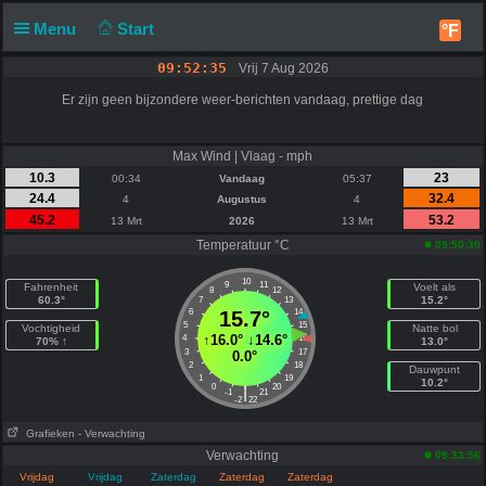
Menu
Start
°F
09:52:35
Vrij 7 Aug 2026
Er zijn geen bijzondere weer-berichten vandaag, prettige dag
Max Wind | Vlaag - mph
10.3
23
00:34
Vandaag
05:37
24.4
32.4
4
Augustus
4
45.2
53.2
13 Mrt
2026
13 Mrt
Temperatuur °C
09:50:30
10
9
11
Fahrenheit
Voelt als
8
12
60.3°
15.2°
7
13
6
15.7°
14
5
15
Vochtigheid
Natte bol
↑
16.0°
↓
14.6°
4
16
70% ↑
13.0°
3
17
0.0°
2
18
Dauwpunt
1
19
10.2°
0
20
|
-1
21
-2
22
Grafieken
- Verwachting
Verwachting
09:33:56
Vrijdag
Vrijdag
Zaterdag
Zaterdag
Zaterdag