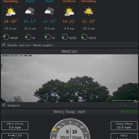
Namiddag
Avond
Nacht
Ochtend
Namiddag
18
19°
15
17°
14
15°
14
21°
21
23°
-
-
-
-
-
14.3
12.3
8.5
4.9
10.1
mph
mph
mph
mph
mph
WNW
W
W
WZW
WZW
Details
- per uur
- Niewe pagina
WebCam
Vergroot
Wind | Vlaag - mph
09:50:30
N
Wind (Gem)
Vlaag (Max)
NNW
NNO
5.6 mph
NW
NO
23.0 mph
5
10
WNW
ONO
2 Bft
Wind
Wind
Vlaag
W
E