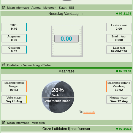
Maan informatie
- Aurora
- Meteoren
- Kaart
- ISS
Neerslag Vandaag - in
07:21:36
2026
Laatste uur
9.46
0.00
Augustus
Snelh. /uur
0.00
0.20
0.000
Gisteren
Last rain
0.02
07-08-2026
Grafieken
- Verwachting
- Radar
Maanfase
07:23:31
Maanopkomst
Maanondergang
Morgen
Vandaag
26%
00:23
19:02
Verlicht
Volle maan
Nieuwe maan
Afnemende maan
Vrij 28 Aug
Woe 12 Aug
Perseids
Maan informatie
- Meteoren
Onze Luftdaten fijnstof sensor
07:16:15