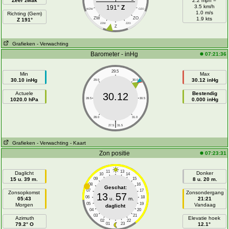
Zeer zwak
2.2 mph =
3.5 km/h
191°
Z
WZW
OZO
1.0 m/s
Richting (Gem)
ZW
ZO
1.9 kts
Z 191°
ZZW
ZZO
Z
Grafieken
- Verwachting
Barometer - inHg
07:21:36
29.5
Min
Max
30.10 inHg
30.12 inHg
29.0
30.0
Actuele
Bestendig
30.12
1020.0 hPa
28.5
30.5
0.000 inHg
28.0
31.0
|
27.5
31.5
Grafieken
- Verwachting
- Kaart
Zon positie
07:23:31
11
13
Daglicht
Donker
10
14
15 u. 39 m.
09
15
8 u. 20 m.
08
16
Geschat:
07
17
Zonsopkomst
Zonsondergang
13
57
06
18
05:43
u.
m.
21:21
05
19
Morgen
Vandaag
daglicht
04
20
03
21
Azimuth
Elevatie hoek
02
22
79.2° O
01
23
12.1°