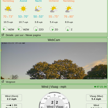
Namiddag
Avond
Nacht
Ochtend
Namiddag
70
73°
53
70°
50
53°
55
75°
76
80°
-
-
-
-
-
10.5
10.7
3.8
5.4
8.9
mph
mph
mph
mph
mph
WZW
WZW
ZZO
ZO
Z
Details
- per uur
- Niewe pagina
WebCam
Vergroot
Wind | Vlaag - mph
07:21:36
N
Wind (Gem)
Vlaag (Max)
NNW
NNO
2.2 mph
NW
NO
5.4 mph
2
2
WNW
ONO
1 Bft
Wind
Wind
Vlaag
W
E