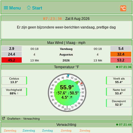
Menu
Start
°C
07:23:36
Zat 8 Aug 2026
Er zijn geen bijzondere weer-berichten vandaag, prettige dag
Max Wind | Vlaag - mph
2.9
5.4
00:18
Vandaag
00:18
24.4
32.4
4
Augustus
4
45.2
53.2
13 Mrt
2026
13 Mrt
Temperatuur °F
07:21:36
50
48
52
Celsius
Voelt als
46
54
13.3°
55.4°
44
56
42
55.9°
58
40
60
Vochtigheid
Natte bol
↑
57.6°
↓
50.5°
38
62
88% ↑
53.4°
36
64
4.5°
34
66
Dauwpunt
32
68
52.5°
30
70
|
28
72
26
74
Grafieken
- Verwachting
Verwachting
07:21:44
Zaterdag
Zaterdag
Zondag
Zondag
Zondag