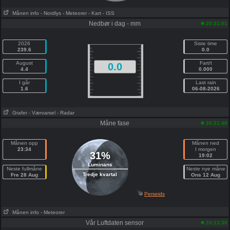
Månen info
- Nordlys
- Meteorer
- Kart
- ISS
Nedbør i dag - mm
20:21:01
2026
Siste time
239.6
0.0
August
Fart/t
0.0
4.4
0.000
I går
Last rain
1.6
06-08-2026
Grafer
- Værvarsel
- Radar
Måne fase
20:21:48
Månen opp
Månen ned
23:34
I morgen
31%
19:02
Luminans
Neste fullmåne
Neste nye måne
Tredje kvartal
Fre 28 Aug
Ons 12 Aug
Perseids
Månen info
- Meteorer
Vår Luftdaten sensor
20:13:30