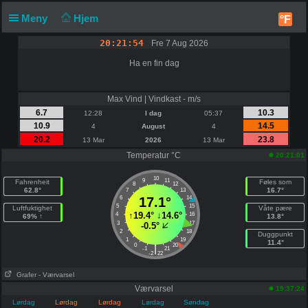
Meny
Hjem
°F
20:21:54
Fre 7 Aug 2026
Ha en fin dag
Max Vind | Vindkast - m/s
6.7
10.3
12:28
I dag
05:37
10.9
14.5
4
August
4
20.2
23.8
13 Mar
2026
13 Mar
Temperatur °C
20:21:01
10
9
11
Fahrenheit
Føles som
8
12
62.8°
16.7°
7
13
6
17.1°
14
5
15
Luftfuktighet
Våte pære
↑
19.4°
↓
14.6°
4
16
69% ↑
13.8°
3
17
-0.5°
2
18
Duggpunkt
1
19
11.4°
0
20
|
-1
21
-2
22
Grafer
- Værvarsel
Værvarsel
19:37:24
Lørdag
Lørdag
Lørdag
Lørdag
Søndag