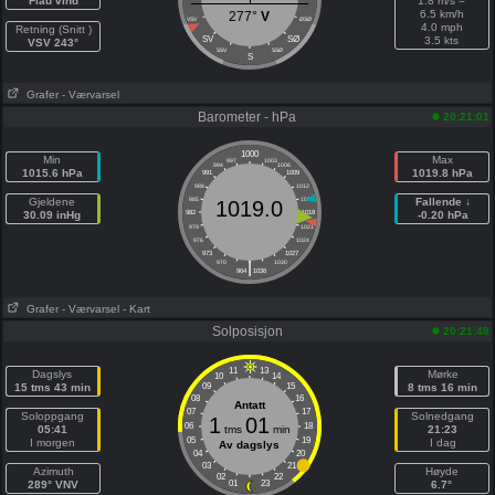
Flau vind
1.8 m/s =
6.5 km/h
277°
V
VSV
ØSØ
4.0 mph
Retning (Snitt )
SV
SØ
3.5 kts
VSV 243°
SSV
SSØ
S
Grafer
- Værvarsel
Barometer - hPa
20:21:01
1000
Min
Max
997
1003
994
1006
1015.6 hPa
1019.8 hPa
991
1009
988
1012
Gjeldene
985
1015
Fallende ↓
1019.0
30.09 inHg
982
1018
-0.20 hPa
979
1021
976
1024
973
1027
|
970
1030
964
1036
Grafer
- Værvarsel
- Kart
Solposisjon
20:21:48
11
13
Dagslys
Mørke
10
14
15 tms 43 min
09
15
8 tms 16 min
08
16
Antatt
07
17
Soloppgang
Solnedgang
1
01
06
18
05:41
tms
min
21:23
05
19
I morgen
I dag
Av dagslys
04
20
03
21
Azimuth
Høyde
02
22
289° VNV
01
23
6.7°