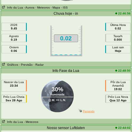
Info da Lua
- Aurora
- Meteoros
- Mapa
- ISS
Chuva hoje - in
22:46:56
2026
Última Hora
9.45
0.02
Agosto
Taxa/h
0.02
0.19
0.000
Ontem
Last rain
0.06
Hoje
Gráficos
- Previsão
- Radar
Info Fase da Lua
22:48:50
Nascer da Lua
Pôr da Lua
23:34
Amanhã
30%
19:02
Iluminada
Próx Lua Cheia
Próx Lua Nova
Q.M. >> L.N.
Sex 28 Ago
Qua 12 Ago
Perseids
Info da Lua
- Meteoros
Nosso sensor Luftdaten
22:44:02