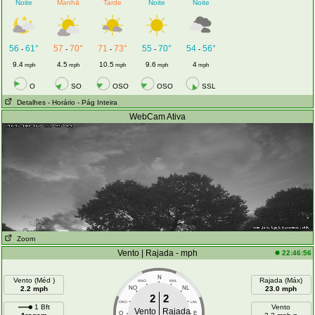
Noite
Manhã
Tarde
Noite
Noite
56
61°
57
70°
71
73°
55
70°
54
56°
-
-
-
-
-
9.4
4.5
10.5
9.6
4
mph
mph
mph
mph
mph
O
SO
OSO
OSO
SSL
Detalhes
- Horário
- Pág Inteira
WebCam Ativa
Zoom
Vento | Rajada - mph
22:46:56
N
Vento (Méd )
Rajada (Máx)
NNO
NNL
2.2 mph
NO
NL
23.0 mph
2
2
ONO
LNL
1 Bft
Vento
Vento
Rajada
O
E