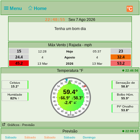
Menu
Home
°C
22:48:55
Sex 7 Ago 2026
Tenha um bom dia
Máx Vento | Rajada - mph
15
23
12:28
Hoje
05:37
24.4
32.4
4
Agosto
4
45.2
53.2
13 Mar
2026
13 Mar
Temperatura °F
22:46:56
60
58
62
Celsius
Sensação de
56
64
15.2°
58.8°
54
66
52
59.4°
68
50
70
Humidade
Bolbo Húm.
↑
66.9°
↓
58.3°
48
72
82% ↑
55.9°
46
74
-2.4°
44
76
Ptº Orvalho
42
78
53.8°
40
80
|
38
82
36
84
Gráficos
- Previsão
Previsão
22:08:17
Sábado
Sábado
Sábado
Sábado
Domingo