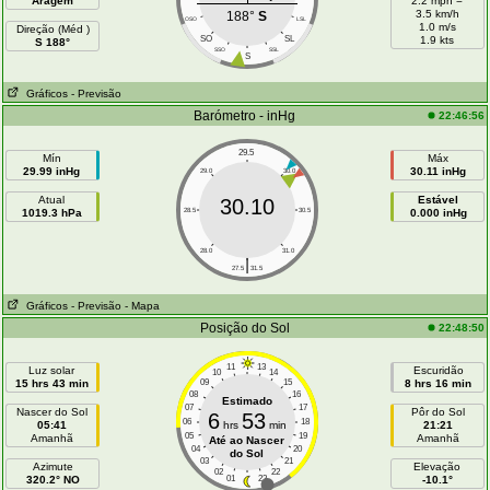
Aragem
2.2 mph =
3.5 km/h
188°
S
OSO
LSL
1.0 m/s
Direção (Méd )
SO
SL
1.9 kts
S 188°
SSO
SSL
S
Gráficos
- Previsão
Barómetro - inHg
22:46:56
29.5
Mín
Máx
29.99 inHg
30.11 inHg
29.0
30.0
Atual
Estável
30.10
1019.3 hPa
28.5
30.5
0.000 inHg
28.0
31.0
|
27.5
31.5
Gráficos
- Previsão
- Mapa
Posição do Sol
22:48:50
11
13
Luz solar
Escuridão
10
14
15 hrs 43 min
09
15
8 hrs 16 min
08
16
Estimado
07
17
Nascer do Sol
Pôr do Sol
6
53
06
18
05:41
hrs
min
21:21
05
19
Amanhã
Amanhã
Até ao Nascer
04
20
do Sol
03
21
Azimute
Elevação
02
22
320.2° NO
01
23
-10.1°