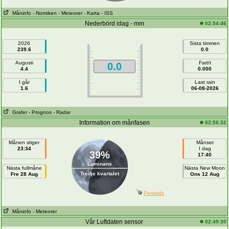
Måninfo
- Norrsken
- Meteorer
- Karta
- ISS
Nederbörd idag - mm
02:54:46
2026
Sista timmen
239.6
0.0
Augusti
Fart/t
0.0
4.4
0.000
I går
Last rain
1.6
06-08-2026
Grafer
- Prognos
- Radar
Information om månfasen
02:56:32
Månen stiger
Månset
23:34
I dag
39%
17:40
Luminans
Nästa fullmåne
Nästa New Moon
Tredje kvartalet
Fre 28 Aug
Ons 12 Aug
Perseids
Måninfo
- Meteorer
Vår Luftdaten sensor
02:49:30