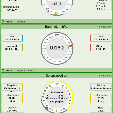
Lätt luft
3.6 km/h =
1.0 m/s
186°
S
VSV
ÖSÖ
2.2 mph
Riktning (Gen. )
SÖ
SV
1.9 kts
SV 217°
SSV
SSÖ
S
Grafer
- Prognos
Barometer - hPa
02:54:46
1000
Min
Max
997
1003
994
1006
1015.6 hPa
1016.3 hPa
991
1009
988
1012
Nuvarande
985
1015
Stiger ↑
1016.2
30.01 inHg
982
1018
0.30 hPa
979
1021
976
1024
973
1027
|
970
1030
964
1036
Grafer
- Prognos
- Karta
Solens position
02:56:32
11
13
Dagsljus
Mörker
10
14
15 timmar 43
09
15
8 timmar 16 min
08
16
min
Beräknad
07
17
Soluppgång
Solnedgång
2
43
06
18
05:39
timmar
min
21:23
05
19
I dag
I dag
Soluppgång
04
20
03
21
Azimut
Höjd
02
22
21° NNÖ
01
23
-15.5°