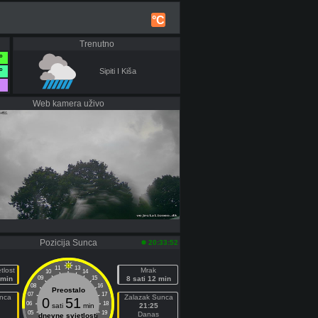
°C
Trenutno
°
°
Sipiti I Kiša
Web kamera uživo
Pozicija Sunca
20:33:52
11
13
tlost
Mrak
10
14
 min
09
15
8 sati 12 min
08
16
Preostalo
07
17
unca
Zalazak Sunca
0
51
06
18
sati
min
21:25
05
19
Danas
dnevne svjetlosti