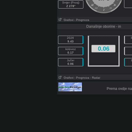
Smjer (Prosj)
JZ
JI
Z 278°
JJZ
JJI
J
Grafovi
- Prognoza
Današnje oborine - in
2026
9.43
0.06
kolovoz
0.17
Jučer
0.06
Grafovi
- Prognoza
- Radar
Prema ovdje na