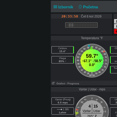
Izbornik
Početna
20:33:58
Čet 6 kol 2026
Temperatura °F
60
58
62
Celsius
O
56
64
15.4°
54
66
52
59.7°
68
50
70
Vlaga
↑
67.1°
↓
58.5°
48
72
85% ↑
t
46
74
0.0°
44
76
To
42
78
40
80
|
38
82
36
84
Grafovi
- Prognoza
Vjetar | Udar - mps
J
Vjetar (Prosj)
U
SSZ
SSI
6.0 mps
SZ
SI
3
4
15
ZSZ
ISI
1 Bft
Vjetar
Udar
Z
E
Lahor
4
265°
Z
ZJZ
IJI