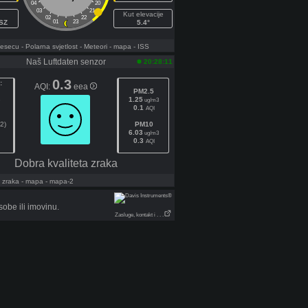
04
20
03
21
Kut elevacije
02
22
SZ
01
23
5.4°
jesecu
- Polarna svjetlost
- Meteori
- mapa
- ISS
Naš Luftdaten senzor
20:28:11
0.3
:
AQI:
eea
PM2.5
8
1.25
ug/m3
0.1
AQI
2)
PM10
6.03
ug/m3
0.3
AQI
Dobra kvaliteta zraka
 zraka
- mapa
- mapa-2
be ili imovinu.
Zasluge, kontakt i . . .