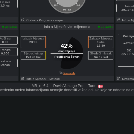
1.8 m/s
3.5 kts
28.0
31.0
Azimut
|
291.6° Z
27.5
31.5
Grafovi
- Prognoza
- mapa
Info o M
Info o Mjesečevim mijenama
20:33:36
20:33:52
Postaja
Prošli sat
Izlazak Mjeseca
Zalazak Mjeseca
0.00
23:05
Sutra
#4209
42%
17:40
Trend/s
DK
osvjetljenja
0.000
Sljedeći uštap
Sljedeći mlađak
(55.9,8.5
Posljednja četvrt
Pet 28 kol
Sri 12 kol
Last rain
Danas
Perseids
Info o Mjesecu
- Meteori
Kvaliteta
MB_rt_6.4 - Davis Vantage Pro - Tarm
vedenim meteo informacijama nemojte donositi važne odluke koje se odnose na oso