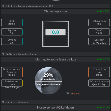
Info Lua
- Aurora
- Meteoros
- Mapa
- ISS
Chuva hoje - mm
01:45:12
2026
Última hora
240.2
0.0
Agosto
Taxa/h
0.0
5.0
0.000
Ontem
Last rain
0.6
07-08-2026
Gráficos
- Previsão
- Radar
Informação sobre fases da Lua
01:47:05
Nascer da Lua
Pôr da Lua
Amanhã
Hoje
29%
00:23
19:02
Luminância
Próxima lua
Próxima lua nova
Minguante côncava
cheia
Qua 12 Ago
Sex 28 Ago
Perseids
Info Lua
- Meteoros
Nosso sensor AQ Luftdaten
01:41:20