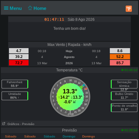
Menu
Home
°F
01:47:11
Sáb 8 Ago 2026
Tenha um bom dia!
Max Vento | Rajada - km/h
4.7
8.6
00:18
Hoje
00:18
39.2
52.2
4
Agosto
4
72.7
85.7
13 Mar
2026
13 Mar
Temperatura °C
01:45:12
10
9
11
Fahrenheit
Sensação
8
12
55.9°
térmica
7
13
6
13.3°
14
12.9°
5
15
Umidade
Bulbo Úmido
↑
14.2°
↓
13.3°
4
16
86% ↑
11.7°
3
17
-0.6°
2
18
Ponto de orvalho
1
19
11.0°
0
20
|
-1
21
-2
22
Gráficos
- Previsão
Previsão
01:29:24
Sábado
Sábado
Sábado
Domingo
Domingo