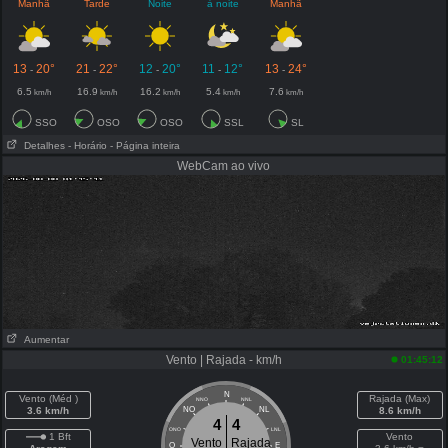
Manhã
Tarde
Noite
à noite
Manhã
13
20°
21
22°
12
20°
11
12°
13
24°
-
-
-
-
-
6.5
16.9
16.2
5.4
7.6
km/h
km/h
km/h
km/h
km/h
SSO
OSO
OSO
SSL
SL
Detalhes
- Horário
- Página inteira
WebCam ao vivo
Aumentar
Vento | Rajada - km/h
01:45:12
N
Vento (Méd )
Rajada (Max)
NNO
NNL
3.6 km/h
NO
NL
8.6 km/h
4
4
ONO
LNL
1 Bft
Vento
Vento
Rajada
O
E