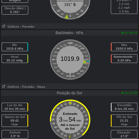
Aragem
3.6 km/h =
1.0 m/s
191°
S
OSO
LSL
2.2 mph
Direção (Méd )
SO
SL
1.9 kts
S 191°
SSO
SSL
S
Gráficos
- Previsão
Barômetro - hPa
01:45:12
1000
Min
Max
997
1003
994
1006
1019.4 hPa
1020.0 hPa
991
1009
988
1012
Atual
985
1015
Aumentando ↑
1019.9
30.12 inHg
982
1018
0.20 hPa
979
1021
976
1024
973
1027
|
970
1030
964
1036
Gráficos
- Previsão
- Mapa
Posição do Sol
01:47:05
11
13
Luz do dia
Escuridão
10
14
15 hrs 39 min
09
15
8 hrs 20 min
08
16
Estimado
07
17
Nascer do Sol
Pôr do Sol
3
54
06
18
05:41
hrs
min
21:21
05
19
Hoje
Hoje
Até o nascer
04
20
do Sol
03
21
Azimute
Elevação
02
22
3.9° N
01
23
-17.8°