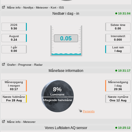
Måne info
- Nordlys
- Meteorer
- Kort
- ISS
Nedbør i dag - in
10:31:04
2026
Sidste time
9.50
0.00
August
Intensitet/t
0.05
0.24
0.000
I går
Last rain
0.00
I dag
Grafer
- Prognose
- Radar
Månefase information
10:31:17
Måneopgang
Månenedgang
I morgen
I dag
8%
03:17
20:36
Luminans
Næste fuldmåne
Næste nymåne
Aftagende halvmåne
Fre 28 Aug
Ons 12 Aug
Perseids
Måne info
- Meteorer
Vores Luftdaten AQ sensor
10:25:12