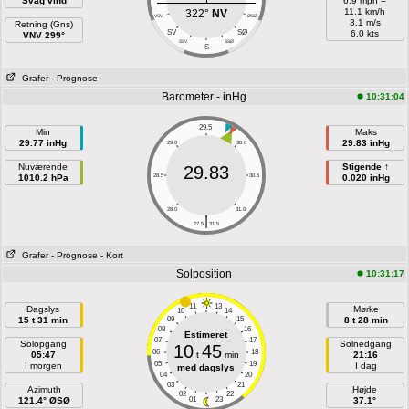
Svag vind
6.9 mph =
11.1 km/h
322°
NV
VSV
ØSØ
3.1 m/s
Retning (Gns)
SV
SØ
6.0 kts
VNV 299°
SSV
SSØ
S
Grafer
- Prognose
Barometer - inHg
10:31:04
29.5
Min
Maks
29.77 inHg
29.83 inHg
29.0
30.0
Nuværende
Stigende ↑
29.83
1010.2 hPa
28.5
30.5
0.020 inHg
28.0
31.0
|
27.5
31.5
Grafer
- Prognose
- Kort
Solposition
10:31:17
11
13
Dagslys
Mørke
10
14
15 t 31 min
09
15
8 t 28 min
08
16
Estimeret
07
17
Solopgang
Solnedgang
10
45
06
18
05:47
t
min
21:16
05
19
I morgen
I dag
med dagslys
04
20
03
21
Azimuth
Højde
02
22
121.4° ØSØ
01
23
37.1°