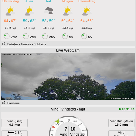
Eftermiddag
Aften
Nat
Morgen
Eftermiddag
64
67°
59
62°
58
59°
59
64°
64
66°
-
-
-
-
-
12.5
16.8
16.8
13.6
14.8
mpt
mpt
mpt
mpt
mpt
VNV
VNV
VNV
NV
NV
Detaljer
- Timevis
- Fuld side
Live WebCam
Forstørre
Vind | Vindstød - mpt
10:31:04
N
Vind (Gns)
Vindstød (Maks)
NNV
NNØ
4.3 mpt
NV
NØ
15.0 mpt
7
10
VNV
ØNØ
2 Bft
Vind
Vind
Vindstød
V
E