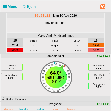
Menu
Hjem
°C
10:31:22
Man 10 Aug 2026
Hav en god dag
Maks Vind | Vindstød - mpt
15
15
05:14
I dag
05:14
24.4
32.4
4
August
4
45.2
53.2
13 Mar
2026
13 Mar
Temperatur °F
10:31:04
60
58
62
Celsius
Føles som
56
64
17.8°
63.3°
54
66
52
64.0°
68
50
70
Luftfugtighed
Wet Bulb
↑
65.1°
↓
59.2°
48
72
69% ↑
58.5°
46
74
-0.7°
44
76
Duggpunkt
42
78
53.6°
40
80
|
38
82
36
84
Grafer
- Prognose
Prognose
10:21:41
Mandag
Mandag
Tirsdag
Tirsdag
Tirsdag