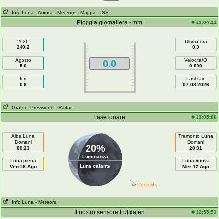
Info Luna
- Aurora
- Meteore
- Mappa
- ISS
Pioggia giornaliera - mm
23:04:11
2026
Ultima ora
240.2
0.0
Agosto
Velocità/O
0.0
5.0
0.000
Ieri
Last rain
0.6
07-08-2026
Grafici
- Previsione
- Radar
Fase lunare
23:05:00
Alba Luna
Tramonto Luna
Domani
Domani
20%
00:23
20:01
Luminanza
Luna piena
Luna nuova
Luna calante
Ven 28 Ago
Mer 12 Ago
Perseids
Info Luna
- Meteore
Il nostro sensore Luftdaten
22:55:53