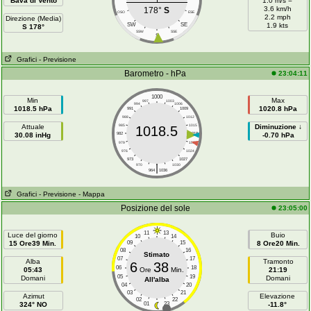
Bava di Vento
1.0 m/s =
3.6 km/h
178°
S
OSO
ESE
2.2 mph
Direzione (Media)
SW
SE
1.9 kts
S 178°
SSW
SSE
S
Grafici
- Previsione
Barometro - hPa
23:04:11
1000
Min
Max
997
1003
994
1006
1018.5 hPa
1020.8 hPa
991
1009
988
1012
Attuale
985
1015
Diminuzione ↓
1018.5
30.08 inHg
982
1018
-0.70 hPa
979
1021
976
1024
973
1027
|
970
1030
964
1036
Grafici
- Previsione
- Mappa
Posizione del sole
23:05:00
11
13
Luce del giorno
Buio
10
14
15 Ore39 Min.
09
15
8 Ore20 Min.
08
16
Stimato
07
17
Alba
Tramonto
6
38
06
18
05:43
Ore
Min.
21:19
05
19
Domani
Domani
All'alba
04
20
03
21
Azimut
Elevazione
02
22
324° NO
01
23
-11.8°