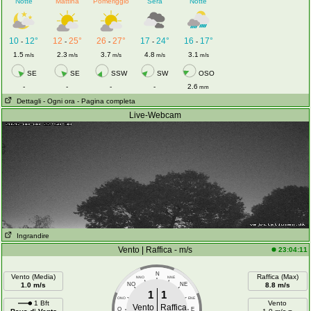
Notte
Mattina
Pomeriggio
Sera
Notte
10
12°
12
25°
26
27°
17
24°
16
17°
-
-
-
-
-
1.5
2.3
3.7
4.8
3.1
m/s
m/s
m/s
m/s
m/s
SE
SE
SSW
SW
OSO
-
-
-
-
2.6
mm
Dettagli
- Ogni ora
- Pagina completa
Live-Webcam
Ingrandire
Vento | Raffica - m/s
23:04:11
N
Vento (Media)
Raffica (Max)
NNO
NNE
1.0 m/s
NO
NE
8.8 m/s
1
1
ONO
ENE
1 Bft
Vento
Vento
Raffica
O
E