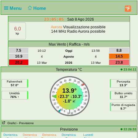
Menu
Home
°F
23:05:05
Sab 8 Ago 2026
Aurora
Visualizzazione possibile
6.0
144 MHz Radio Aurora possibile
kp
Max Vento | Raffica - m/s
7.5
8.8
10:12
Oggi
13:58
10.9
14.5
4
Agosto
4
20.2
23.8
13 Mar
2026
13 Mar
Temperatura °C
23:04:11
20
19
21
Fahrenheit
Percepita
18
22
57.0°
13.3°
17
23
16
13.9°
24
15
25
Umidità
Bulbo umido
↑
23.3°
↓
10.3°
14
26
76% ↑
11.7°
13
27
-1.8°
12
28
Punto di rugiada
11
29
9.7°
10
30
|
9
31
8
32
Grafici
- Previsione
Previsione
22:26:53
Domenica
Domenica
Domenica
Domenica
Lunedi