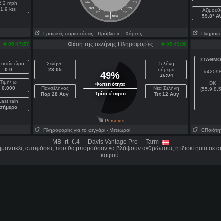
2.2 mph
976
1024
1.9 kts
973
1027
Aζιμούθ
|
970
1030
59.8° A
964
1036
Γραφικές παραστάσεις
- Πρόβλεψη
- Χάρτης
Πληροφορί
Φάση της σελήνης Πληροφορίες
05:47:57
05:49:00
ΣΤΑΘΜΟ
ευταία ώρα
Σελήνη
Σελήνη
0.0
23:05
σήμερα
#4209
49%
16:04
Τιμή/ ω
DK
Φωτεινότητα
0.000
Πανσέληνος
Νέα Σελήνη
(55.9,8.5
Τρίτο τέταρτο
Παρ 28 Αυγ
Τετ 12 Αυγ
Last rain
σήμερα
Perseids
Πληροφορίες για το φεγγάρι
- Μετεωροί
CΠοιότητ
MB_rt_6.4 - Davis Vantage Pro - Tarm
σημαντικές αποφάσεις που θα μπορούσαν να βλάψουν ανθρώπους ή ιδιοκτησία σε αυ
καιρού.