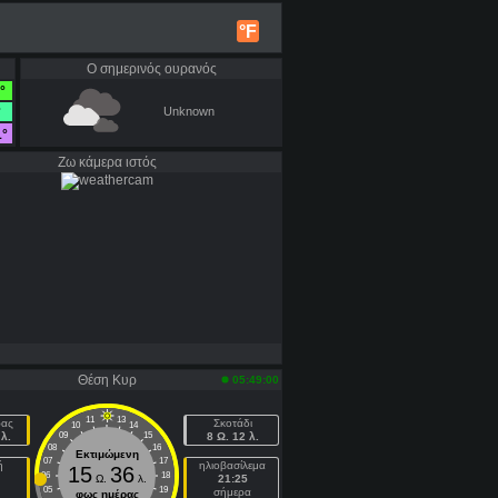
°F
Ο σημερινός ουρανός
°
°
Unknown
1°
Ζω κάμερα ιστός
Θέση Κυρ
05:49:00
11
13
ρας
Σκοτάδι
10
14
λ.
09
15
8 Ω. 12 λ.
08
16
Εκτιμώμενη
07
17
ή
ηλιοβασίλεμα
15
36
06
18
Ω.
λ.
21:25
05
19
σήμερα
φως ημέρας