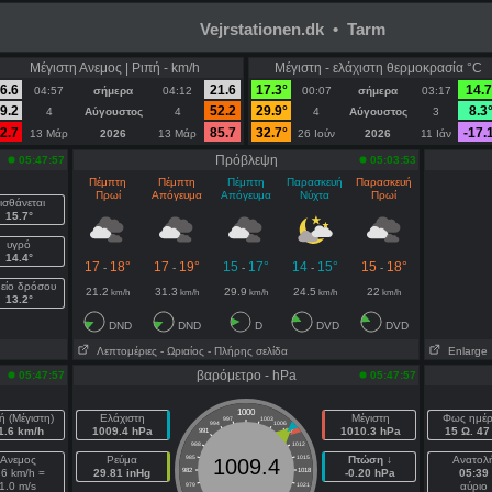
Vejrstationen.dk • Tarm
Μέγιστη Ανεμος | Ριπή - km/h
Μέγιστη - ελάχιστη θερμοκρασία °C
6.6
21.6
17.3°
14.7
04:57
σήμερα
04:12
00:07
σήμερα
03:17
9.2
52.2
29.9°
8.3
4
Αύγουστος
4
4
Αύγουστος
3
2.7
85.7
32.7°
-17.
13 Μάρ
2026
13 Μάρ
26 Ιούν
2026
11 Ιάν
Πρόβλεψη
05:47:57
05:03:53
Πέμπτη
Πέμπτη
Πέμπτη
Παρασκευή
Παρασκευή
Πρωί
Απόγευμα
Απόγευμα
Νύχτα
Πρωί
ισθάνεται
15.7°
υγρό
14.4°
17
18°
17
19°
15
17°
14
15°
15
18°
-
-
-
-
-
είο δρόσου
21.2
31.3
29.9
24.5
22
km/h
km/h
km/h
km/h
km/h
13.2°
DND
DND
D
DVD
DVD
Λεπτομέριες
- Ωριαίος
- Πλήρης σελίδα
Enlarge
βαρόμετρο - hPa
05:47:57
05:47:57
1000
ή (Μέγιστη)
Ελάχιστη
Μέγιστη
Φως ημέ
997
1003
994
1006
1.6 km/h
1009.4 hPa
1010.3 hPa
15 Ω. 47 
991
1009
988
1012
Ανεμος
Ρεύμα
985
1015
Πτώση ↓
Ανατολ
1009.4
.6 km/h =
29.81 inHg
982
1018
-0.20 hPa
05:39
1.0 m/s
αύριο
979
1021