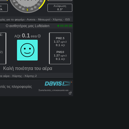
04
20
03
21
ιο
Ανύψωση
02
22
VA
01
23
0.3°
ες για το φεγγάρι
- Αυrora
- Μετεωροί
- Χάρτης
- ISS
Ο αισθητήρας μας Luftdaten
05:39:30
0.1
Σ:
AQI:
eea
PM2.5
8
1.17
ug/m3
0.1
AQI
2)
PM10
1.27
ug/m3
0.1
AQI
Kαλή ποιότητα του αέρα
α αέρα
- Χάρτης
- Χάρτης-2
τές τις πληροφορίες
Συντελεστές, επικοινωνία και . . .