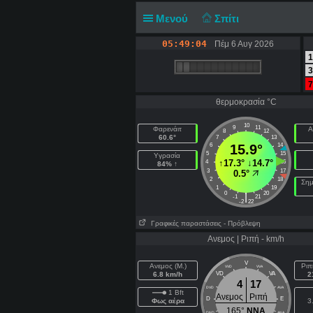
Μενού
Σπίτι
05:49:05
Πέμ 6 Αυγ 2026
1
3
7
θερμοκρασία °C
10
9
11
Φαρενάιτ
Α
8
12
60.6°
7
13
6
15.9°
14
5
15
Υγρασία
↑
17.3°
↓
14.7°
4
16
84% ↑
3
17
0.5°
2
18
Σημ
1
19
0
20
|
-1
21
-2
22
Γραφικές παραστάσεις
- Πρόβλεψη
Ανεμος | Ριπή - km/h
V
Ανεμος (Μ.)
Ριπ
VVD
VVA
6.8 km/h
VD
VA
2
4
17
DVD
AVA
1 Bft
Ανεμος
Ριπή
D
E
Φως αέρα
3
165°
NNA
DND
ANA