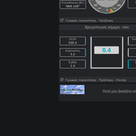
Κατεύθυνση (Μ.)
ND
NA
NNA 168°
NND
NNA
N
Γραφικές παραστάσεις
- Πρόβλεψη
Βροχόπτωση σήμερα - mm
2026
Τελ
238.4
0.4
Αύγουστος
3.2
Εχθές
1.4
Γραφικές παραστάσεις
- Πρόβλεψη
- Ραντάρ
Ποτέ μην βασίζετε 