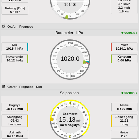
Let vind
1.0 m/s =
3.6 km/h
191°
S
VSV
ØSØ
2.2 mph
Retning (Gns)
SV
SØ
1.9 kts
S 191°
SSV
SSØ
S
Grafer
- Prognose
Barometer - hPa
06:06:37
1000
Min
Maks
997
1003
994
1006
1019.4 hPa
1020.1 hPa
991
1009
988
1012
Nuværende
985
1015
Konstant
1020.0
30.12 inHg
982
1018
0.00 hPa
979
1021
976
1024
973
1027
|
970
1030
964
1036
Grafer
- Prognose
- Kort
Solposition
06:08:07
11
13
Dagslys
Mørke
10
14
15 t 39 min
09
15
8 t 20 min
08
16
Estimeret
07
17
Solopgang
Solnedgang
15
13
06
18
05:43
t
min
21:21
05
19
I morgen
I dag
med dagslys
04
20
03
21
Azimuth
Højde
02
22
64.1° ØNØ
01
23
2.2°