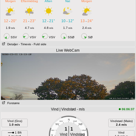
Morgen
Eftermiddag
Aften
Nat
Morgen
12
20°
21
23°
12
21°
10
12°
13
24°
-
-
-
-
-
1.9
4.7
4.8
1.7
2.4
m/s
m/s
m/s
m/s
m/s
SSV
VSV
VSV
SSØ
SØ
Detaljer
- Timevis
- Fuld side
Live WebCam
Forstørre
Vind | Vindstød - m/s
06:06:37
N
Vind (Gns)
Vindstød (Maks)
NNV
NNØ
1.0 m/s
NV
NØ
2.4 m/s
1
1
VNV
ØNØ
1 Bft
Vind
Vind
Vindstød
V
E