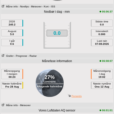
Måne info
- Nordlys
- Meteorer
- Kort
- ISS
Nedbør i dag - mm
06:06:37
2026
Sidste time
240.2
0.0
August
Intensitet/t
0.0
5.0
0.000
I går
Last rain
0.6
07-08-2026
Grafer
- Prognose
- Radar
Månefase information
06:08:07
Måneopgang
Månenedgang
I morgen
I dag
27%
00:23
19:02
Luminans
Næste fuldmåne
Næste nymåne
Aftagende halvmåne
Fre 28 Aug
Ons 12 Aug
Perseids
Måne info
- Meteorer
Vores Luftdaten AQ sensor
06:01:01