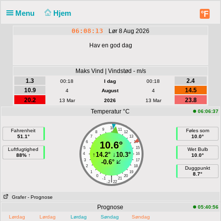
Menu
Hjem
°F
06:08:13
Lør 8 Aug 2026
Hav en god dag
Maks Vind | Vindstød - m/s
1.3
2.4
00:18
I dag
00:18
10.9
14.5
4
August
4
20.2
23.8
13 Mar
2026
13 Mar
Temperatur °C
06:06:37
10
9
11
Fahrenheit
Føles som
8
12
51.1°
10.0°
7
13
6
10.6°
14
5
15
Luftfugtighed
Wet Bulb
↑
14.2°
↓
10.3°
4
16
88% ↑
10.0°
3
17
-0.6°
2
18
Duggpunkt
1
19
8.7°
0
20
|
-1
21
-2
22
Grafer
- Prognose
Prognose
05:40:56
Lørdag
Lørdag
Lørdag
Søndag
Søndag