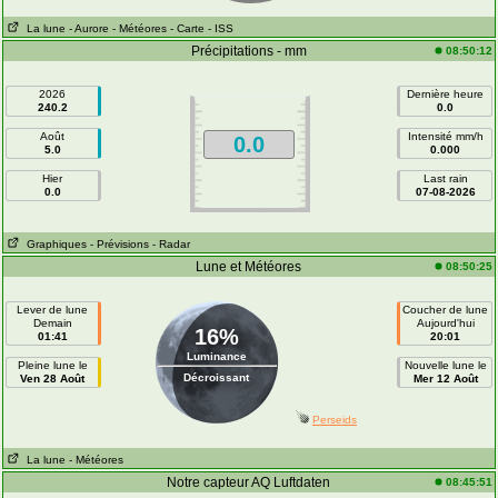
La lune
- Aurore
- Météores
- Carte
- ISS
Précipitations - mm
08:50:12
2026
Dernière heure
240.2
0.0
Août
Intensité mm/h
0.0
5.0
0.000
Hier
Last rain
0.0
07-08-2026
Graphiques
- Prévisions
- Radar
Lune et Météores
08:50:25
Lever de lune
Coucher de lune
Demain
Aujourd'hui
16%
01:41
20:01
Luminance
Pleine lune le
Nouvelle lune le
Décroissant
Ven 28 Août
Mer 12 Août
Perseids
La lune
- Météores
Notre capteur AQ Luftdaten
08:45:51