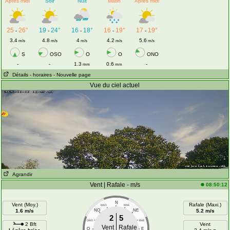
Après midi
Soir
Nuit
Matin
Après midi
25
26°
19
24°
16
18°
16
19°
17
19°
-
-
-
-
-
3.4
4.8
4
4.2
5.6
m/s
m/s
m/s
m/s
m/s
S
OSO
O
O
ONO
-
-
1.3
0.6
-
mm
mm
Détails
- horaires
- Nouvelle page
Vue du ciel actuel
Agrandir
Vent | Rafale - m/s
08:50:12
N
Vent (Moy.)
Rafale (Maxi.)
NNO
NNE
1.6 m/s
NO
NE
5.2 m/s
2
5
ONO
ENE
2 Bft
Vent
Vent
Rafale
O
E