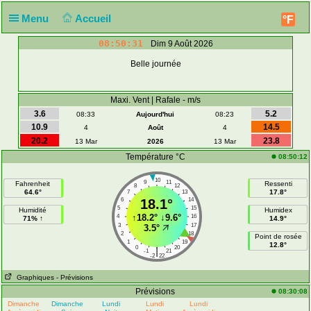
Menu
Accueil
°F
08:50:31
Dim 9 Août 2026
Belle journée
Maxi. Vent | Rafale - m/s
3.6
5.2
08:33
Aujourd'hui
08:23
10.9
14.5
4
Août
4
20.2
23.8
13 Mar
2026
13 Mar
Température °C
08:50:12
10
9
11
Fahrenheit
Ressenti
8
12
64.6°
17.8°
7
13
6
18.1°
14
5
15
Humidité
Humidex
↑
18.2°
↓
9.6°
4
16
71% ↑
14.9°
3
17
3.5°
2
18
Point de rosée
1
19
12.8°
0
20
|
-1
21
-2
22
Graphiques
- Prévisions
Prévisions
08:30:08
Dimanche
Dimanche
Lundi
Lundi
Lundi