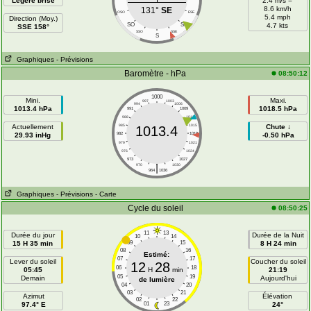
Légère brise
2.4 m/s =
8.6 km/h
131°
SE
OSO
ESE
5.4 mph
Direction (Moy.)
SO
SE
4.7 kts
SSE 158°
SSO
SSE
S
Graphiques
- Prévisions
Baromètre - hPa
08:50:12
1000
Mini.
Maxi.
997
1003
994
1006
1013.4 hPa
1018.5 hPa
991
1009
988
1012
Actuellement
985
1015
Chute ↓
1013.4
29.93 inHg
982
1018
-0.50 hPa
979
1021
976
1024
973
1027
|
970
1030
964
1036
Graphiques
- Prévisions
- Carte
Cycle du soleil
08:50:25
11
13
Durée du jour
Durée de la Nuit
10
14
15 H 35 min
09
15
8 H 24 min
08
16
Estimé:
07
17
Lever du soleil
Coucher du soleil
12
28
06
18
05:45
H
min
21:19
05
19
Demain
Aujourd'hui
de lumière
04
20
03
21
Azimut
Élévation
02
22
97.4° E
01
23
24°