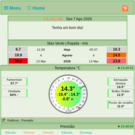
Menu
Home
°F
23:51:58
Sex 7 Ago 2026
Tenha um bom dia!
Max Vento | Rajada - m/s
6.7
10.3
12:28
Hoje
05:37
10.9
14.5
4
Agosto
4
20.2
23.8
13 Mar
2026
13 Mar
Temperatura °C
23:49:51
10
9
11
Fahrenheit
Sensação
8
12
57.7°
térmica
7
13
6
14.3°
14
14.0°
5
15
Umidade
Bulbo Úmido
↑
19.4°
↓
14.3°
4
16
84% ↑
12.5°
3
17
-0.8°
2
18
Ponto de orvalho
1
19
11.6°
0
20
|
-1
21
-2
22
Gráficos
- Previsão
Previsão
23:48:53
Sábado
Sábado
Sábado
Sábado
Domingo