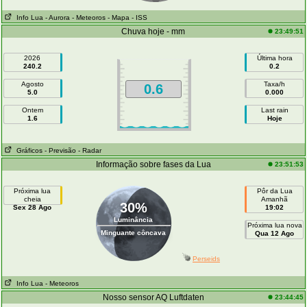
Info Lua
- Aurora
- Meteoros
- Mapa
- ISS
Chuva hoje - mm
23:49:51
2026
Última hora
240.2
0.2
Agosto
Taxa/h
0.6
5.0
0.000
Ontem
Last rain
1.6
Hoje
Gráficos
- Previsão
- Radar
Informação sobre fases da Lua
23:51:53
Próxima lua
Pôr da Lua
cheia
Amanhã
30%
Sex 28 Ago
19:02
Luminância
Próxima lua nova
Minguante côncava
Qua 12 Ago
Perseids
Info Lua
- Meteoros
Nosso sensor AQ Luftdaten
23:44:45