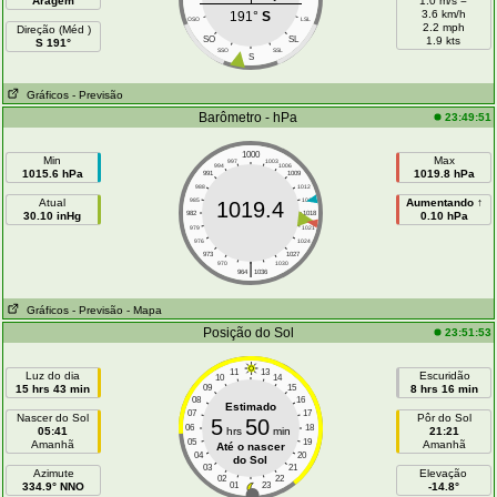
Aragem
1.0 m/s =
3.6 km/h
191°
S
OSO
LSL
2.2 mph
Direção (Méd )
SO
SL
1.9 kts
S 191°
SSO
SSL
S
Gráficos
- Previsão
Barômetro - hPa
23:49:51
1000
Min
Max
997
1003
994
1006
1015.6 hPa
1019.8 hPa
991
1009
988
1012
Atual
985
1015
Aumentando ↑
1019.4
30.10 inHg
982
1018
0.10 hPa
979
1021
976
1024
973
1027
|
970
1030
964
1036
Gráficos
- Previsão
- Mapa
Posição do Sol
23:51:53
11
13
Luz do dia
Escuridão
10
14
15 hrs 43 min
09
15
8 hrs 16 min
08
16
Estimado
07
17
Nascer do Sol
Pôr do Sol
5
50
06
18
05:41
hrs
min
21:21
05
19
Amanhã
Amanhã
Até o nascer
04
20
do Sol
03
21
Azimute
Elevação
02
22
334.9° NNO
01
23
-14.8°