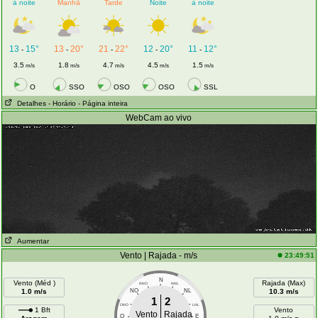
à noite
Manhã
Tarde
Noite
à noite
13
15°
13
20°
21
22°
12
20°
11
12°
-
-
-
-
-
3.5
1.8
4.7
4.5
1.5
m/s
m/s
m/s
m/s
m/s
O
SSO
OSO
OSO
SSL
Detalhes
- Horário
- Página inteira
WebCam ao vivo
Aumentar
Vento | Rajada - m/s
23:49:51
N
Vento (Méd )
Rajada (Max)
NNO
NNL
1.0 m/s
NO
NL
10.3 m/s
1
2
ONO
LNL
1 Bft
Vento
Vento
Rajada
O
E