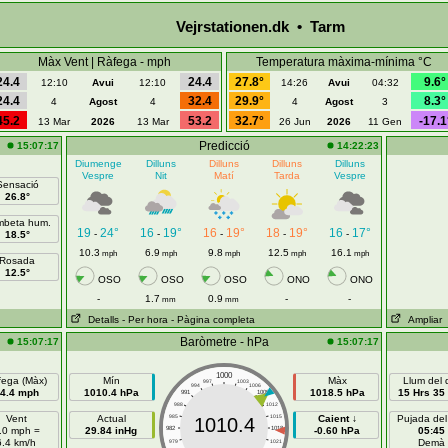
Vejrstationen.dk • Tarm
Màx Vent | Ràfega - mph
Temperatura màxima-mínima °C
24.4
24.4
27.8°
9.6°
12:10
Avui
12:10
14:26
Avui
04:32
24.4
32.4
29.9°
8.3°
4
Agost
4
4
Agost
3
45.2
53.2
32.7°
-17.1
13 Mar
2026
13 Mar
26 Jun
2026
11 Gen
Predicció
15:07:17
14:22:23
Diumenge
Dilluns
Dilluns
Dilluns
Dilluns
Vespre
Nit
Matí
Tarda
Vespre
Sensació
26.8°
beta hum.
19
24°
16
19°
16
19°
18
19°
16
17°
-
-
-
-
-
18.5°
10.3
6.9
9.8
12.5
16.1
mph
mph
mph
mph
mph
Rosada
12.5°
OSO
OSO
OSO
ONO
ONO
-
1.7
0.9
-
-
mm
mm
Detalls
- Per hora
- Pàgina completa
Ampliar
Baròmetre - hPa
15:07:17
15:07:17
1000
fega (Màx)
Mín
Màx
Llum del 
997
1003
994
1006
4.4 mph
1010.4 hPa
1018.5 hPa
15 Hrs 35
991
1009
988
1012
Vent
Actual
985
1015
Caient ↓
Pujada del
1010.4
.0 mph =
29.84 inHg
982
1018
-0.60 hPa
05:45
6.4 km/h
Demà
979
1021