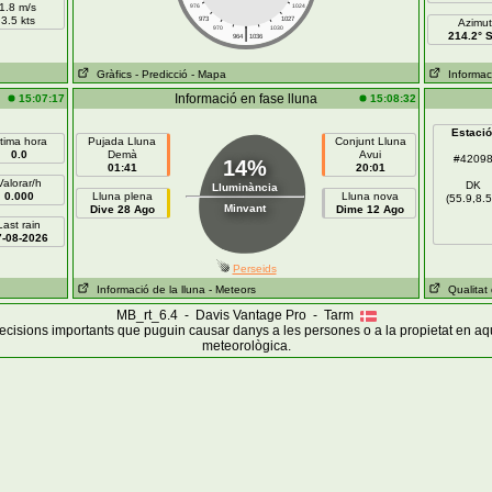
1.8 m/s
976
1024
3.5 kts
973
1027
Azimut
|
970
1030
214.2° 
964
1036
Gràfics
- Predicció
- Mapa
Informaci
Informació en fase lluna
15:07:17
15:08:32
Estació
ltima hora
Pujada Lluna
Conjunt Lluna
0.0
Demà
Avui
#4209
14%
01:41
20:01
Valorar/h
DK
Lluminància
0.000
Lluna plena
Lluna nova
(55.9,8.5
Minvant
Dive 28 Ago
Dime 12 Ago
Last rain
7-08-2026
Perseids
Informació de la lluna
- Meteors
Qualitat d
MB_rt_6.4 - Davis Vantage Pro - Tarm
cisions importants que puguin causar danys a les persones o a la propietat en aq
meteorològica.