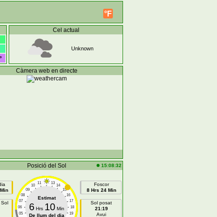
°F
Cel actual
Unknown
°
Càmera web en directe
Posició del Sol
15:08:32
11
13
dia
Foscor
10
14
 Min
09
15
8 Hrs 24 Min
08
16
Estimat
07
17
 Sol
Sol posat
6
10
06
18
Hrs
Min
21:19
05
19
Avui
De llum del dia