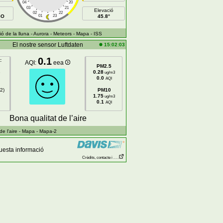
04
20
03
21
Elevació
02
22
SO
01
23
45.8°
ó de la lluna
- Aurora
- Meteors
- Mapa
- ISS
El nostre sensor Luftdaten
15:02:03
0.1
:
AQI:
eea
PM2.5
8
0.28
ug/m3
0.0
AQI
2)
PM10
1.75
ug/m3
0.1
AQI
Bona qualitat de l’aire
e l'aire
- Mapa
- Mapa-2
uesta informació
Crèdits, contacte i . . .