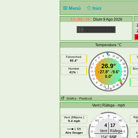
Menú
Inici
15:08:37
Dium 9 Ago 2026
Temperatura °C
10
8
12
Fahrenheit
6
14
80.4°
4
16
2
26.9°
18
0
20
Humitat
Bom
↑
27.8°
↓
9.6°
-2
22
41% ↑
-4
24
0.0°
-6
26
-8
28
-10
30
|
-12
32
-14
34
Gràfics
- Predicció
Vent | Ràfega - mph
N
Vent (Mitjana )
Rà
NNO
NNE
9.4 mph
NO
NE
2
4
17
ONO
ENE
1 Bft
Vent
Ràfega
O
E
Aire lleuger
4
154°
SSE
OSO
ESE