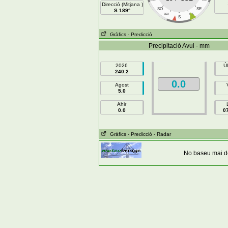
Direcció (Mitjana )
SO
SE
S 189°
SSO
SSE
S
Gràfics
- Predicció
Precipitació Avui - mm
2026
Ú
240.2
0.0
Agost
5.0
Ahir
0.0
0
Gràfics
- Predicció
- Radar
No baseu mai de