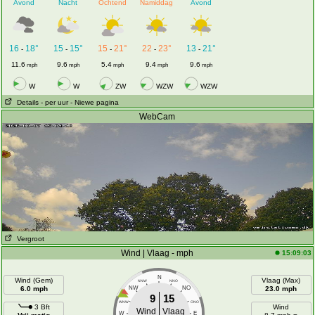
Avond
Nacht
Ochtend
Namiddag
Avond
16
18°
15
15°
15
21°
22
23°
13
21°
-
-
-
-
-
11.6
9.6
5.4
9.4
9.6
mph
mph
mph
mph
mph
W
W
ZW
WZW
WZW
Details
- per uur
- Niewe pagina
WebCam
Vergroot
Wind | Vlaag - mph
15:09:03
N
Wind (Gem)
Vlaag (Max)
NNW
NNO
6.0 mph
NW
NO
23.0 mph
9
15
WNW
ONO
3 Bft
Wind
Wind
Vlaag
W
E