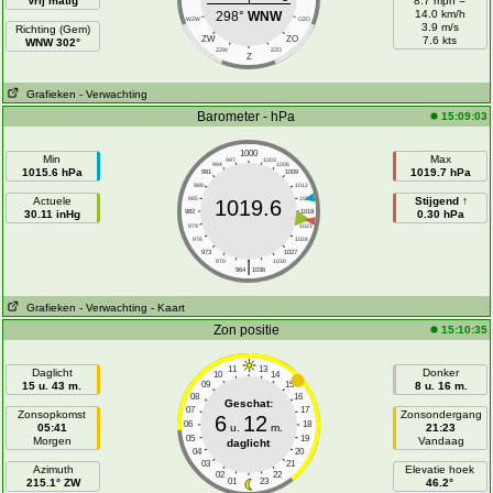
Vrij matig
8.7 mph =
14.0 km/h
298°
WNW
WZW
OZO
3.9 m/s
Richting (Gem)
ZW
ZO
7.6 kts
WNW 302°
ZZW
ZZO
Z
Grafieken
- Verwachting
Barometer - hPa
15:09:03
1000
Min
Max
997
1003
994
1006
1015.6 hPa
1019.7 hPa
991
1009
988
1012
Actuele
985
1015
Stijgend ↑
1019.6
30.11 inHg
982
1018
0.30 hPa
979
1021
976
1024
973
1027
|
970
1030
964
1036
Grafieken
- Verwachting
- Kaart
Zon positie
15:10:35
11
13
Daglicht
Donker
10
14
15 u. 43 m.
09
15
8 u. 16 m.
08
16
Geschat:
07
17
Zonsopkomst
Zonsondergang
6
12
06
18
05:41
u.
m.
21:23
05
19
Morgen
Vandaag
daglicht
04
20
03
21
Azimuth
Elevatie hoek
02
22
215.1° ZW
01
23
46.2°