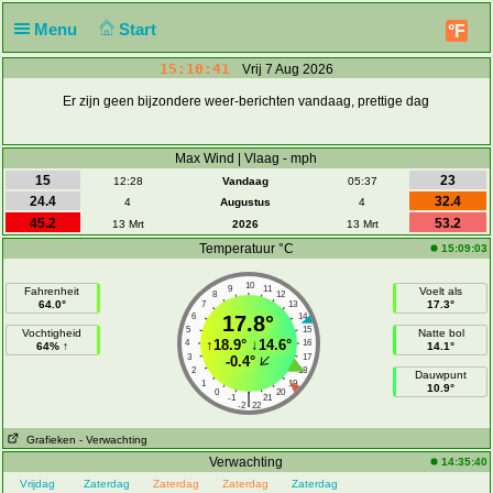
Menu
Start
°F
15:10:41
Vrij 7 Aug 2026
Er zijn geen bijzondere weer-berichten vandaag, prettige dag
Max Wind | Vlaag - mph
15
23
12:28
Vandaag
05:37
24.4
32.4
4
Augustus
4
45.2
53.2
13 Mrt
2026
13 Mrt
Temperatuur °C
15:09:03
10
9
11
Fahrenheit
Voelt als
8
12
64.0°
17.3°
7
13
6
17.8°
14
5
15
Vochtigheid
Natte bol
↑
18.9°
↓
14.6°
4
16
64% ↑
14.1°
3
17
-0.4°
2
18
Dauwpunt
1
19
10.9°
0
20
|
-1
21
-2
22
Grafieken
- Verwachting
Verwachting
14:35:40
Vrijdag
Zaterdag
Zaterdag
Zaterdag
Zaterdag