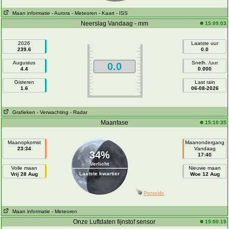
Maan informatie
- Aurora
- Meteoren
- Kaart
- ISS
Neerslag Vandaag - mm
15:09:03
2026
Laatste uur
239.6
0.0
Augustus
Snelh. /uur
0.0
4.4
0.000
Gisteren
Last rain
1.6
06-08-2026
Grafieken
- Verwachting
- Radar
Maanfase
15:10:35
Maanopkomst
Maanondergang
23:34
Vandaag
34%
17:40
Verlicht
Volle maan
Nieuwe maan
Laatste kwartier
Vrij 28 Aug
Woe 12 Aug
Perseids
Maan informatie
- Meteoren
Onze Luftdaten fijnstof sensor
15:00:19