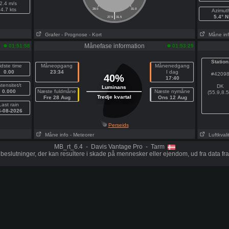
2.4 m/s
4.7 kts
28.0
31.0
Azimut
|
5.4° N
27.5
31.5
Grafer
- Prognose
- Kort
Måne in
Månefase information
01:51:58
01:53:29
Station
idste time
Måneopgang
Månenedgang
0.00
23:34
I dag
#4209
40%
17:40
ntensitet/t
DK
Luminans
0.000
Næste fuldmåne
Næste nymåne
(55.9,8.5
Tredje kvartal
Fre 28 Aug
Ons 12 Aug
Last rain
6-08-2026
Perseids
Måne info
- Meteorer
Luftkvali
MB_rt_6.4 - Davis Vantage Pro - Tarm
e beslutninger, der kan resultere i skade på mennesker eller ejendom, ud fra data fra