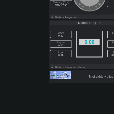
Retning (Gns)
SV
SØ
VNV 283°
SSV
SSØ
S
Grafer
- Prognose
Nedbør i dag - in
2026
S
9.43
0.00
August
I
0.17
I går
0.06
0
Grafer
- Prognose
- Radar
Træf aldrig vigtig