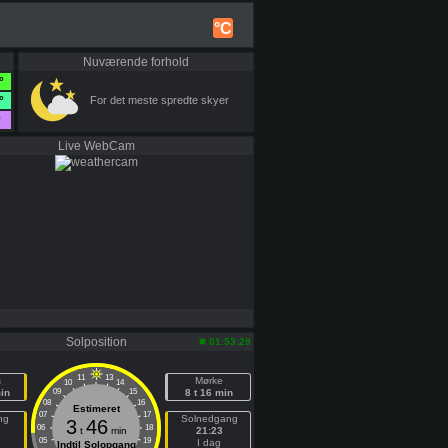
°C
Nuværende forhold
°
°
For det meste spredte skyer
°
Live WebCam
e
Solposition
01:53:29
11
13
s
Mørke
10
14
min
09
15
8 t 16 min
08
16
Estimeret
07
17
ng
Solnedgang
3
46
06
18
t
min
21:23
05
19
I dag
Indtil Solopgang