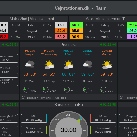
Vejrstationen.dk • Tarm
Maks Vind | Vindstød - mpt
Maks-Min temperatur °F
10.3
18.1
60.1°
59.4
00:34
I dag
01:19
00:08
I dag
01:45
24.4
32.4
85.8°
46.9
4
August
4
4
August
3
45.2
53.2
90.9°
1.2
13 Mar
2026
13 Mar
26 Jun
2026
11 Jan
Prognose
01:51:58
01:11:04
Fredag
Fredag
Fredag
Lørdag
Lørdag
Morgen
Eftermiddag
Aften
Nat
Morgen
øles som
58.5°
Wet Bulb
54.5°
58
63°
64
65°
60
63°
59
60°
59
70°
-
-
-
-
-
uggpunkt
15.2
14.3
11.2
8.7
5.8
mpt
mpt
mpt
mpt
mpt
51.1°
VNV
VNV
V
V
VSV
Detaljer
- Timevis
- Fuld side
Forstørr
Barometer - inHg
01:51:58
01:51:58
29.5
stød (Maks)
Min
Maks
Dagsly
18.1 mpt
29.99 inHg
30.00 inHg
15 t 43 
29.0
30.0
Vind
Nuværende
Konstant
Solopga
30.00
.4 mph =
1015.9 hPa
28.5
30.5
0.000 inHg
05:39
8.7 km/h
I dag