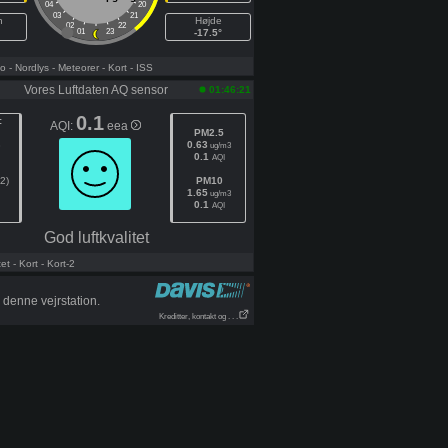
04
20
03
21
h
Højde
02
22
01
23
-17.5°
fo
- Nordlys
- Meteorer
- Kort
- ISS
Vores Luftdaten AQ sensor
01:46:21
0.1
:
AQI:
eea
PM2.5
8
0.63
ug/m3
0.1
AQI
2)
PM10
1.65
ug/m3
0.1
AQI
God luftkvalitet
tet
- Kort
- Kort-2
 denne vejrstation.
Kreditter, kontakt og . . .