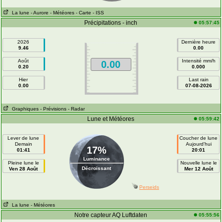
La lune
- Aurore
- Météores
- Carte
- ISS
Précipitations - inch
05:57:45
2026
Dernière heure
9.46
0.00
Août
Intensité mm/h
0.00
0.20
0.000
Hier
Last rain
0.00
07-08-2026
Graphiques
- Prévisions
- Radar
Lune et Météores
05:59:42
Lever de lune
Coucher de lune
Demain
Aujourd'hui
17%
01:41
20:01
Luminance
Pleine lune le
Nouvelle lune le
Décroissant
Ven 28 Août
Mer 12 Août
Perseids
La lune
- Météores
Notre capteur AQ Luftdaten
05:55:56