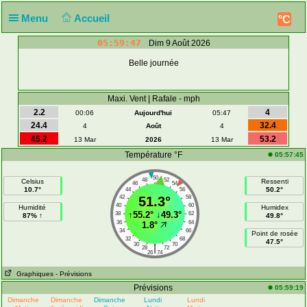
Menu
Accueil
°C
05:59:47
Dim 9 Août 2026
Belle journée
Maxi. Vent | Rafale - mph
2.2
4
00:06
Aujourd'hui
05:47
24.4
32.4
4
Août
4
45.2
53.2
13 Mar
2026
13 Mar
Température °F
05:57:45
50
48
52
Celsius
Ressenti
46
54
10.7°
50.2°
44
56
42
51.3°
58
40
60
Humidité
Humidex
↑
55.2°
↓
49.3°
38
62
87% ↑
49.8°
36
64
1.8°
34
66
Point de rosée
32
68
47.5°
30
70
|
28
72
26
74
Graphiques
- Prévisions
Prévisions
05:59:19
Dimanche
Dimanche
Dimanche
Lundi
Lundi