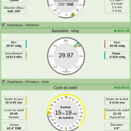
Calme
2.2 mph =
3.5 km/h
155°
SSE
OSO
ESE
1.0 m/s
Direction (Moy.)
SO
SE
1.9 kts
SSE 159°
SSO
SSE
S
Graphiques
- Prévisions
Baromètre - inHg
05:57:45
29.5
Mini.
Maxi.
29.97 inHg
30.08 inHg
29.0
30.0
Actuellement
Chute ↓
29.97
1014.9 hPa
28.5
30.5
-0.010 inHg
28.0
31.0
|
27.5
31.5
Graphiques
- Prévisions
- Carte
Cycle du soleil
05:59:42
11
13
Durée du jour
Durée de la Nuit
10
14
15 H 35 min
09
15
8 H 24 min
08
16
Estimé:
07
17
Lever du soleil
Coucher du soleil
15
19
06
18
05:45
H
min
21:19
05
19
Demain
Aujourd'hui
de lumière
04
20
03
21
Azimut
Élévation
02
22
62.4° ENE
01
23
0.8°