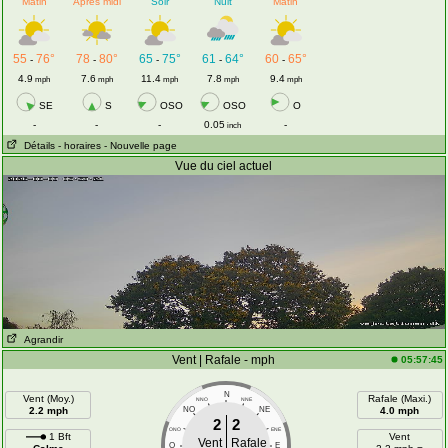
Matin
Après midi
Soir
Nuit
Matin
55
76°
78
80°
65
75°
61
64°
60
65°
-
-
-
-
-
4.9
7.6
11.4
7.8
9.4
mph
mph
mph
mph
mph
SE
S
OSO
OSO
O
-
-
-
0.05
-
inch
Détails
- horaires
- Nouvelle page
Vue du ciel actuel
Agrandir
Vent | Rafale - mph
05:57:45
N
Vent (Moy.)
Rafale (Maxi.)
NNO
NNE
2.2 mph
NO
NE
4.0 mph
2
2
ONO
ENE
1 Bft
Vent
Vent
Rafale
O
E