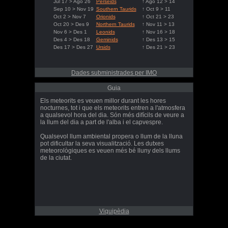
Jul 17 > Ago 26
Perseids
↑ Ago 12 > 14
Sep 10 > Nov 19
Southern Taurids
↑ Oct 9 > 11
Oct 2 > Nov 7
Orionids
↑ Oct 21 > 23
Oct 20 > Des 9
Northern Taurids
↑ Nov 11 > 13
Nov 6 > Des 1
Leonids
↑ Nov 16 > 18
Des 4 > Des 18
Geminids
↑ Des 13 > 15
Des 17 > Des 27
Ursids
↑ Des 21 > 23
Dades subministrades per IMO
Guia
Els meteorits es veuen millor durant les hores
nocturnes, tot i que els meteorits entren a l'atmosfera
a qualsevol hora del dia. Són més difícils de veure a
la llum del dia a part de l'alba i el capvespre.
Qualsevol llum ambiental propera o llum de la lluna
pot dificultar la seva visualització. Les dutxes
meteorològiques es veuen més bé lluny dels llums
de la ciutat.
Viquipèdia