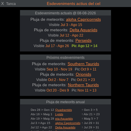
X
Esdeveniments actius del cel
Tanca
Esdeveniments actuals @ 08-08-2026
Pluja de meteorits:
alpha Capricornids
Visible
Jul 3 - Ago 15
Pluja de meteorits:
Delta Aquariids
Visible
Jul 12 - Ago 22
Pluja de meteorits:
Perseids
Visible
Jul 17 - Ago 26
Pic Ago 12 > 14
Pròxims esdeveniments
Pluja de meteorits:
Southern Taurids
Visible
Sep 10 - Nov 19
Pic
Oct 9 > 11
Pluja de meteorits:
Orionids
Visible
Oct 2 - Nov 7
Pic
Oct 21 > 23
Pluja de meteorits:
Northern Taurids
Visible
Oct 20 - Des 9
Pic
Nov 11 > 13
Pluja de meteorits anual
Des 28 > Gen 12
Quadrantids
↑ Gen 3 > 5
Abr 16 > Maig 1
Lyrids
↑ Abr 21 > 23
Abr 19 > Maig 29
eta Aquariids
↑ Maig 5 > 7
Jul 3 > Ago 15
alpha Capricornids
↑ Jul 29 > 31
Jul 12 > Ago 22
Delta Aquariids
↑ Jul 29 > 31