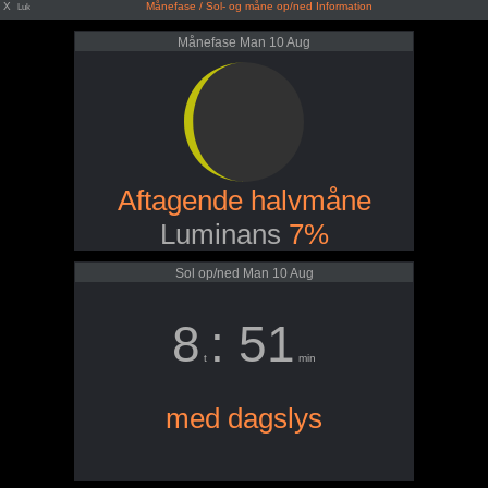
X
Månefase / Sol- og måne op/ned Information
Luk
Månefase Man 10 Aug
Aftagende halvmåne
Luminans
7%
Sol op/ned Man 10 Aug
8
: 51
t
min
med dagslys