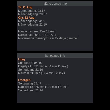
Måne op/ned info
Tir 11 Aug
Måneopgang: 03:17
Månenedgang: 20:57
Ons 12 Aug
Måneopgang: 04:59
Månenedgang: 21:10
Næste nymåne: Ons 12 Aug
Næste fuldmåne: Fre 28 Aug
Nuværende månecyklus er 27 dage gammel
Sol op/ned info
I dag
:
Sun rose at 05:45
Dagslys 15 t 31 min (- 04 min 11 sek )
Solnedgang 21:16
Mørke 8 t 30 min (+ 04 min 12 sek )
I morgen
:
Solopgang 05:47
Dagslys 15 t 26 min (- 04 min 12 sek )
Solnedgang 21:14