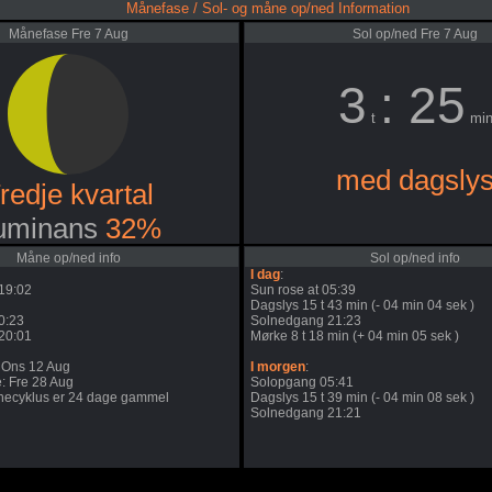
Månefase / Sol- og måne op/ned Information
Månefase Fre 7 Aug
Sol op/ned Fre 7 Aug
3
: 25
t
mi
med dagsly
redje kvartal
uminans
32%
Måne op/ned info
Sol op/ned info
I dag
:
19:02
Sun rose at 05:39
Dagslys 15 t 43 min (- 04 min 04 sek )
0:23
Solnedgang 21:23
20:01
Mørke 8 t 18 min (+ 04 min 05 sek )
 Ons 12 Aug
I morgen
:
: Fre 28 Aug
Solopgang 05:41
ecyklus er 24 dage gammel
Dagslys 15 t 39 min (- 04 min 08 sek )
Solnedgang 21:21