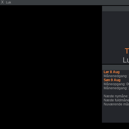
X
Luk
T
L
Lør 8 Aug
Månenedgang: 
Søn 9 Aug
Måneopgang: 0
Månenedgang: 
Næste nymåne:
Næste fuldmåne
Nuværende mån