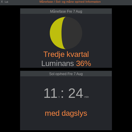
X
Månefase / Sol- og måne op/ned Information
Luk
Månefase Fre 7 Aug
Tredje kvartal
Luminans
36%
Sol op/ned Fre 7 Aug
11
: 24
t
min
med dagslys