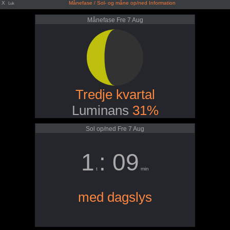
X
Månefase / Sol- og måne op/ned Information
Luk
Månefase Fre 7 Aug
Tredje kvartal
Luminans
31%
Sol op/ned Fre 7 Aug
1
: 09
t
min
med dagslys