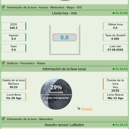
Información de la luna
- Aurora
- Meteoritos
- Mapa
- ISS
Lluvia hoy - mm
01:33:05
2026
Ultima hora
240.2
0.0
Agosto
Tasa de lluvia/h
0.0
5.0
0.000
Ayer
Last rain
0.6
07-08-2026
Gráficos
- Pronóstico
- Radar
Información de la fase lunar
01:34:22
Salida de la luna
Puesta de la
Mañana
luna
29%
00:23
Hoy
19:02
Iluminada
Luna llena
Luna Nueva
Cuarto menguante
Vie 28 Ago
Mie 12 Ago
Perseids
Información de la luna
- Meteoritos
Nuestro sensor Luftdaten
01:29:12