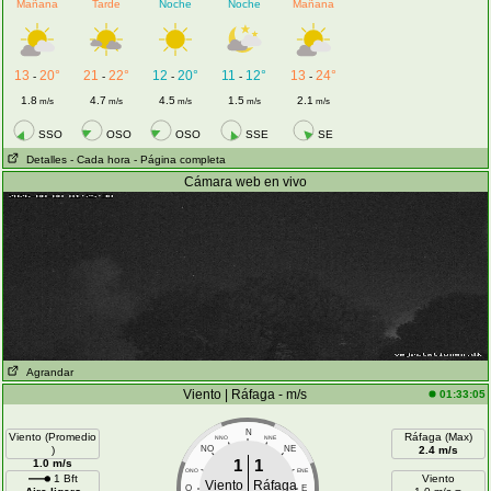
Mañana
Tarde
Noche
Noche
Mañana
13
20°
21
22°
12
20°
11
12°
13
24°
-
-
-
-
-
1.8
4.7
4.5
1.5
2.1
m/s
m/s
m/s
m/s
m/s
SSO
OSO
OSO
SSE
SE
Detalles
- Cada hora
- Página completa
Cámara web en vivo
Agrandar
Viento | Ráfaga - m/s
01:33:05
N
Viento (Promedio
Ráfaga (Max)
NNO
NNE
)
NO
NE
2.4 m/s
1
1
1.0 m/s
ONO
ENE
1 Bft
Viento
Viento
Ráfaga
O
E