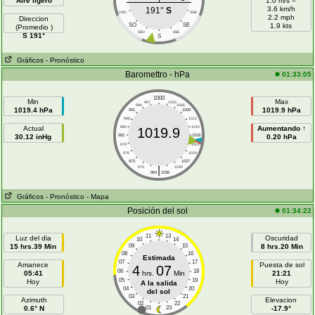
Aire ligero
1.0 m/s =
3.6 km/h
191°
S
OSO
ESE
2.2 mph
Direccion
SO
SE
1.9 kts
(Promedio )
SSO
SSE
S 191°
S
Gráficos
- Pronóstico
Baromettro - hPa
01:33:05
1000
Min
Max
997
1003
994
1006
1019.4 hPa
1019.9 hPa
991
1009
988
1012
Actual
985
1015
Aumentando ↑
1019.9
30.12 inHg
982
1018
0.20 hPa
979
1021
976
1024
973
1027
|
970
1030
964
1036
Gráficos
- Pronóstico
- Mapa
Posición del sol
01:34:22
11
13
Luz del dia
Oscuridad
10
14
15 hrs.39 Min
09
15
8 hrs.20 Min
08
16
Estimada
07
17
Amanece
Puesta de sol
4
07
06
18
05:41
hrs.
Min
21:21
05
19
Hoy
Hoy
A la salida
04
20
del sol
03
21
Azimuth
Elevacion
02
22
0.6° N
01
23
-17.9°