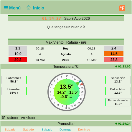
Menú
Inicio
°F
01:34:27
Sab 8 Ago 2026
Que tengas un buen día
Max Viento | Ráfaga - m/s
1.3
2.4
00:18
Hoy
00:18
10.9
14.5
4
Agosto
4
20.2
23.8
13 Mar
2026
13 Mar
Temperatura °C
01:33:05
10
9
11
Fahrenheit
Sensación
8
12
56.3°
13.1°
7
13
6
13.5°
14
5
15
Humedad
Bulbo húm.
↑
14.2°
↓
13.5°
4
16
85% ↑
12.6°
3
17
-0.6°
2
18
Punto de rocío
1
19
11.0°
0
20
|
-1
21
-2
22
Gráficos
- Pronóstico
Pronóstico
01:29:24
Sabado
Sabado
Sabado
Domingo
Domingo