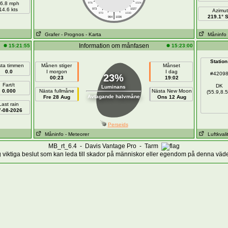
6.8 mph
976
1024
14.6 kts
973
1027
Azimut
|
970
1030
219.1° 
964
1036
Grafer
- Prognos
- Karta
Måninfo
Information om månfasen
15:21:55
15:23:00
Station
sta timmen
Månen stiger
Månset
0.0
I morgon
I dag
#4209
23%
00:23
19:02
Fart/t
DK
Luminans
0.000
Nästa fullmåne
Nästa New Moon
(55.9,8.5
Avtagande halvmåne
Fre 28 Aug
Ons 12 Aug
Last rain
7-08-2026
Perseids
Måninfo
- Meteorer
Luftkvali
MB_rt_6.4 - Davis Vantage Pro - Tarm
g viktiga beslut som kan leda till skador på människor eller egendom på denna väde