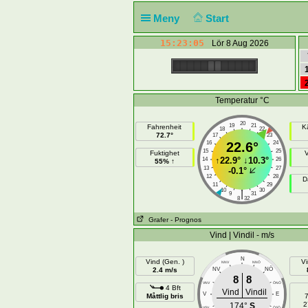
Meny
Start
15:23:05
Lör 8 Aug 2026
Temperatur °C
20
19
21
Fahrenheit
K
18
22
72.7°
17
23
16
22.6°
24
15
25
Fuktighet
↑
22.9°
↓
10.3°
14
26
55% ↑
13
27
-0.1°
12
28
D
11
29
10
30
|
9
31
8
32
Grafer
- Prognos
Vind | Vindil - m/s
N
Vind (Gen. )
Vi
NNV
NNÖ
NÖ
2.4 m/s
NV
8
8
VNV
ÖNÖ
4 Bft
Vind
Vindil
V
E
Måttlig bris
7
2
174°
S
VSV
ÖSÖ