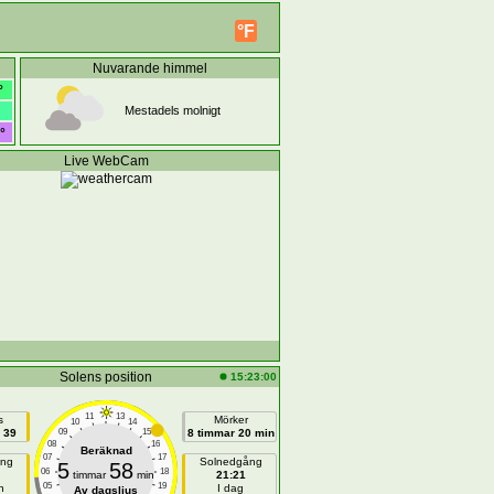
°F
Nuvarande himmel
°
Mestadels molnigt
°
Live WebCam
Solens position
15:23:00
11
13
s
Mörker
10
14
 39
09
15
8 timmar 20 min
08
16
Beräknad
07
17
ång
Solnedgång
5
58
06
18
timmar
min
21:21
05
19
n
I dag
Av dagsljus