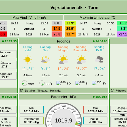
Vejrstationen.dk • Tarm
Max Vind | Vindil - m/s
Max-min temperatur °C
7.5
8.8
22.9°
10.3
10:12
I dag
13:58
14:27
I dag
05:50
10.9
14.5
29.9°
8.3°
4
Augusti
4
4
Augusti
3
20.2
23.8
32.7°
-17.1
13 Mar
2026
13 Mar
26 Juni
2026
11 Jan
Prognos
15:21:55
14:54:09
Lördag
Söndag
Söndag
Söndag
Söndag
Kväll
Natt
Morgon
Eftermiddag
Kväll
änns som
22.4°
Våtlampa
17.3°
11
21°
9
11°
12
24°
25
27°
17
24°
-
-
-
-
-
aggpunkt
4.9
1.6
2.4
3.5
4.4
m/s
m/s
m/s
m/s
m/s
13.1°
SÖ
S
SV
VSV
SSÖ
Detaljer
- Timtaxa
- Hel sida
Förstora
Barometer - hPa
15:21:55
15:21:55
1000
ndil (Max)
Min
Max
Dagslju
997
1003
994
1006
8.8 m/s
1019.4 hPa
1020.8 hPa
15 timmar
991
1009
min
988
1012
Vind
Nuvarande
985
1015
Faller ↓
Soluppg
1019.9
.5 m/s =
30.12 inHg
982
1018
-0.30 hPa
05:43
7.0 km/h
I morgo
979
1021