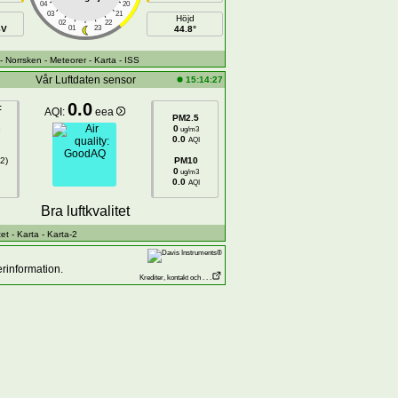
04
20
03
21
Höjd
02
22
SV
01
23
44.8°
- Norrsken
- Meteorer
- Karta
- ISS
Vår Luftdaten sensor
15:14:27
0.0
:
AQI:
eea
PM2.5
8
0
ug/m3
0.0
AQI
2)
PM10
0
ug/m3
0.0
AQI
Bra luftkvalitet
tet
- Karta
- Karta-2
rinformation.
Krediter, kontakt och . . .