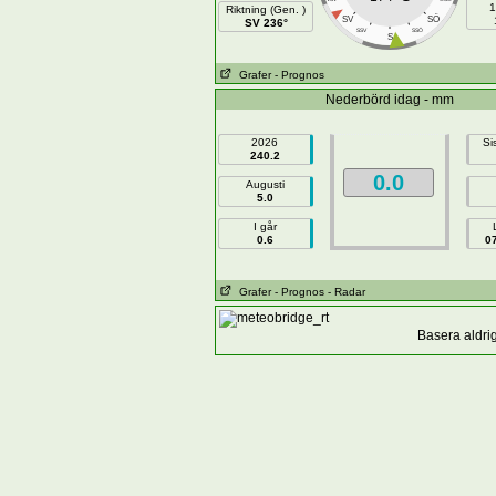
1
Riktning (Gen. )
SÖ
SV
SV 236°
SSV
SSÖ
S
Grafer
- Prognos
Nederbörd idag - mm
2026
Si
240.2
0.0
Augusti
5.0
I går
0.6
0
Grafer
- Prognos
- Radar
Basera aldri